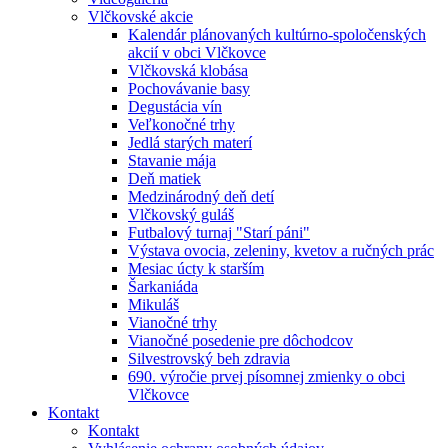
Vlčkovské akcie
Kalendár plánovaných kultúrno-spoločenských
akcií v obci Vlčkovce
Vlčkovská klobása
Pochovávanie basy
Degustácia vín
Veľkonočné trhy
Jedlá starých materí
Stavanie mája
Deň matiek
Medzinárodný deň detí
Vlčkovský guláš
Futbalový turnaj "Starí páni"
Výstava ovocia, zeleniny, kvetov a ručných prác
Mesiac úcty k starším
Šarkaniáda
Mikuláš
Vianočné trhy
Vianočné posedenie pre dôchodcov
Silvestrovský beh zdravia
690. výročie prvej písomnej zmienky o obci
Vlčkovce
Kontakt
Kontakt