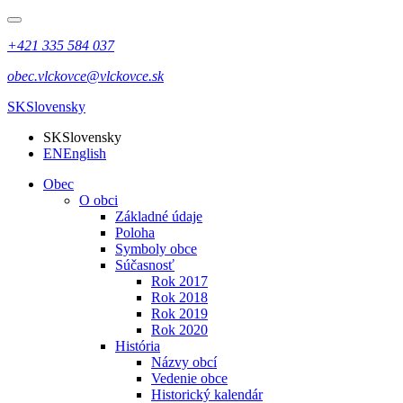
+421 335 584 037
obec.vlckovce@vlckovce.sk
SK
Slovensky
SK
Slovensky
EN
English
Obec
O obci
Základné údaje
Poloha
Symboly obce
Súčasnosť
Rok 2017
Rok 2018
Rok 2019
Rok 2020
História
Názvy obcí
Vedenie obce
Historický kalendár