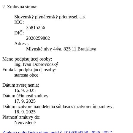
2. Zmluvná strana:
Slovenský plynárenský priemysel, a.s.
IČO:
35815256
DIČ:
2020259802
Adresa:
Mlynské nivy 44/a, 825 11 Bratislava
Meno podpisujúcej osoby:
Ing. Ivan Dobrovodský
Funkcia podpisujúcej osoby:
starosta obce
Dátum zverejnenia:
16. 9. 2025
Dátum účinnosti zmluvy:
17. 9. 2025
Dátum uzatvorenia/udelenia súhlasu s uzatvorením zmluvy:
16. 9. 2025
Platnosť zmluvy do:
Neuvedené
Zmluva o dodávke plynu evid.č. 9106394259_2026_2027 -