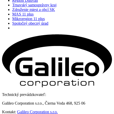
Region Dudváh
Trnavský samosprávny kraj
Združenie miest a obcí SK
MAS 11 plus
Mikroregion 11 plus
Spoločný obecný úrad
Technický prevádzkovateľ:
Galileo Corporation s.r.o., Čierna Voda 468, 925 06
Kontakt:
Galileo Corporation s.r.o.