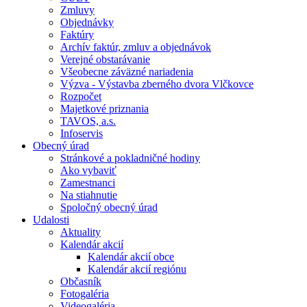
Zmluvy
Objednávky
Faktúry
Archív faktúr, zmluv a objednávok
Verejné obstarávanie
Všeobecne záväzné nariadenia
Výzva - Výstavba zberného dvora Vlčkovce
Rozpočet
Majetkové priznania
TAVOS, a.s.
Infoservis
Obecný úrad
Stránkové a pokladničné hodiny
Ako vybaviť
Zamestnanci
Na stiahnutie
Spoločný obecný úrad
Udalosti
Aktuality
Kalendár akcií
Kalendár akcií obce
Kalendár akcií regiónu
Občasník
Fotogaléria
Videogaléria