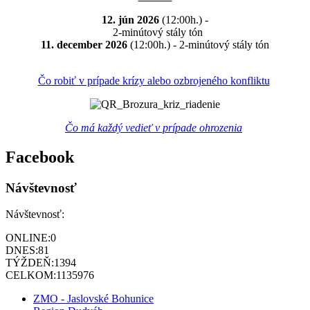
12. jún 2026
(12:00h.) -
2-minútový stály tón
11. december 2026
(12:00h.) - 2-minútový stály tón
Čo robiť v prípade krízy alebo ozbrojeného konfliktu
Čo má každý vedieť v prípade ohrozenia
Facebook
Návštevnosť
Návštevnosť:
ONLINE:
0
DNES:
81
TÝŽDEŇ:
1394
CELKOM:
1135976
ZMO - Jaslovské Bohunice