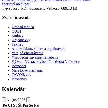
športový areál.pdf
Typ súboru: PDF dokument, Veľkosť: 689,13 kB
Zverejňovanie
Úradná tabuľa
CUET
Zmluvy
Objednávky
Faktúry
Archív faktúr, zmluv a objednávok
Verejné obstarávanie
Všeobecne záväzné nariadenia
Výzva - Výstavba zberného dvora Vlčkovce
Rozpočet
Majetkové priznania
TAVOS, a.s.
Infoservis
Kalendár
August
2026
Po
Ut
St
Št
Pia
So
Ne