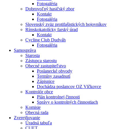
Fotogaléria
Dobrovoľný hasičský zbor
Kontakt
Fotogaléria
Slovenský zväz protifašistických bojovníkov
Rímskokatolícky farský úrad
Kontakt
Cycling Club Dudváh
Fotogaléria
Samospráva
Starosta
Zástupca starostu
Obecné zastupiteľstvo
Poslanecké obvody
Termíny zasadnutí
Zápisnice
Dochádza poslancov OZ Vlčkovce
Kontrolór obce
Plán kontrolnej činnosti
Správy o kontrolných činnostiach
Komisie
Obecná rada
Zverejňovanie
Úradná tabuľa
CUET