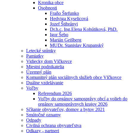
Kronika obce
Osobnosti
Fraňo Štefunko
Hedviga Kyselicová
Jozef Štibrányi
Dr.h.c. Ing.Elena Kohútiková, PhD.
Igor Šebo
Marián Geišberg
MUDr. Stanislav Krupanský
Letecké snímky
Pamiatky
Vidiecky dom Vlčkovce
Miestni podnikatelia
Územný plán
Komunitný plán sociálnych služieb obce Vlčkovce
Duálne vzdelávanie
Voľby
Referendum 2026
Voľby do orgánov samosprávy obcí a volieb do
orgánov samosprávnych krajov 2026
Sčítanie obyvateľov, domov a bytov 2021
Smútočné oznamy
Odpady
Civilná ochrana obyvateľstva
Odkazy - partneri