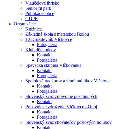
Viaúčelové ihrisko
Senior fit park
Publikácie obce
GDPR
Organizácie
Knižnica
Základná škola s materskou školou
TJ Družstevník Vlčkovce
Fotogaléria
Klub dôchodcov
Kontakt
Fotogaléria
Spevácka skupina Vlčkovanka
Kontakt
Fotogaléria
Spolok záhradkárov a vinohradníkov Vlčkovce
Kontakt
Fotogaléria
Slovenský zväz zdravotne postihnutých
Kontakt
Poľovnícke združenie Vlčkovce - Opoj
Kontakt
Fotogaléria
Slovenský zväz chovateľov poštových holubov
Kontakt