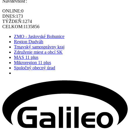
Návštevnosť:
ONLINE:
0
DNES:
173
TÝŽDEŇ:
1274
CELKOM:
1135856
ZMO - Jaslovské Bohunice
Region Dudváh
Trnavský samosprávny kraj
Združenie miest a obcí SK
MAS 11 plus
Mikroregion 11 plus
Spoločný obecný úrad