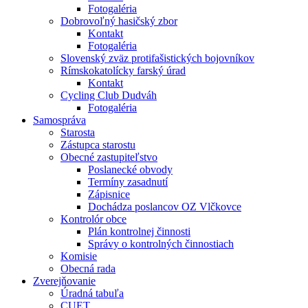
Fotogaléria
Dobrovoľný hasičský zbor
Kontakt
Fotogaléria
Slovenský zväz protifašistických bojovníkov
Rímskokatolícky farský úrad
Kontakt
Cycling Club Dudváh
Fotogaléria
Samospráva
Starosta
Zástupca starostu
Obecné zastupiteľstvo
Poslanecké obvody
Termíny zasadnutí
Zápisnice
Dochádza poslancov OZ Vlčkovce
Kontrolór obce
Plán kontrolnej činnosti
Správy o kontrolných činnostiach
Komisie
Obecná rada
Zverejňovanie
Úradná tabuľa
CUET