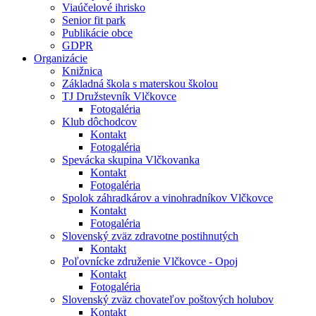
Viaúčelové ihrisko
Senior fit park
Publikácie obce
GDPR
Organizácie
Knižnica
Základná škola s materskou školou
TJ Družstevník Vlčkovce
Fotogaléria
Klub dôchodcov
Kontakt
Fotogaléria
Spevácka skupina Vlčkovanka
Kontakt
Fotogaléria
Spolok záhradkárov a vinohradníkov Vlčkovce
Kontakt
Fotogaléria
Slovenský zväz zdravotne postihnutých
Kontakt
Poľovnícke združenie Vlčkovce - Opoj
Kontakt
Fotogaléria
Slovenský zväz chovateľov poštových holubov
Kontakt