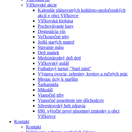
Vlčkovské akcie
Kalendár plánovaných kultúrno-spoločenských
akcií v obci Vlčkovce
Vlčkovská klobása
Pochovávanie basy
Degustácia vín
Veľkonočné trhy
Jedlá starých materí
Stavanie mája
Deň matiek
Medzinárodný deň detí
Vlčkovský guláš
Futbalový turnaj "Starí páni"
Výstava ovocia, zeleniny, kvetov a ručných prác
Mesiac úcty k starším
Šarkaniáda
Mikuláš
Vianočné trhy
Vianočné posedenie pre dôchodcov
Silvestrovský beh zdravia
690. výročie prvej písomnej zmienky o obci
Vlčkovce
Kontakt
Kontakt