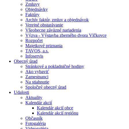
Zmluvy
Objednávky
Faktúry
Archív faktúr, zmluv a objednávok
Verejné obstarávanie
Všeobecne záväzné nariadenia
Výzva - Výstavba zberného dvora Vlčkovce
Rozpočet
Majetkové priznania
TAVOS, a.s.
Infoservis
Obecný úrad
Stránkové a pokladničné hodiny
Ako vybaviť
Zamestnanci
Na stiahnutie
Spoločný obecný úrad
Udalosti
Aktuality
Kalendár akcií
Kalendár akcií obce
Kalendár akcií regiónu
Občasník
Fotogaléria
Videogaléria