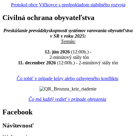
Protokol obce Vlčkovce s predpokladom stabilného rozvoja
Civilná ochrana obyvateľstva
Preskúšanie prevádzkyskopnosti systémov varovania obyvateľstva
v SR v roku 2025:
Termín:
12. jún 2026
(12:00h.) -
2-minútový stály tón
11. december 2026
(12:00h.) - 2-minútový stály tón
Čo robiť v prípade krízy alebo ozbrojeného konfliktu
Čo má každý vedieť v prípade ohrozenia
Facebook
Návštevnosť