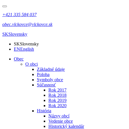
+421 335 584 037
obec.vlckovce@vlckovce.sk
SK
Slovensky
SK
Slovensky
EN
English
Obec
O obci
Základné údaje
Poloha
Symboly obce
Súčasnosť
Rok 2017
Rok 2018
Rok 2019
Rok 2020
História
Názvy obcí
Vedenie obce
Historický kalendár