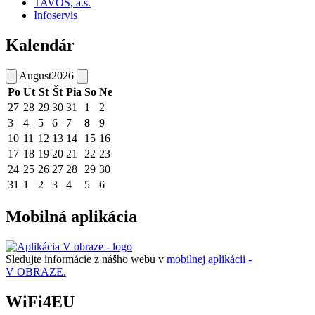
TAVOS, a.s.
Infoservis
Kalendár
August
2026
Po
Ut
St
Št
Pia
So
Ne
27
28
29
30
31
1
2
3
4
5
6
7
8
9
10
11
12
13
14
15
16
17
18
19
20
21
22
23
24
25
26
27
28
29
30
31
1
2
3
4
5
6
Mobilná aplikácia
Sledujte informácie z nášho webu v
mobilnej aplikácii -
V OBRAZE.
WiFi4EU