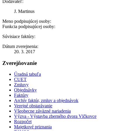
Dodávateľ:
J. Martinus
Meno podpisujúcej osoby:
Funkcia podpisujúcej osoby:
Súvisiace faktúry:
Dátum zverejnenia:
20. 3. 2017
Zverejňovanie
Úradná tabuľa
CUET
Zmluvy
Objednávky
Faktúry
Archív faktúr, zmluv a objednávok
Verejné obstarávanie
Všeobecne záväzné nariadenia
Výzva - Výstavba zberného dvora Vlčkovce
Rozpočet
Majetkové priznania