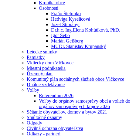
Kronika obce
Osobnosti
Fraňo Štefunko
Hedviga Kyselicová
Jozef Štibrányi
Dr.h.c. Ing.Elena Kohútiková, PhD.
Igor Šebo
Marián Geišberg
MUDr. Stanislav Krupanský
Letecké snímky
Pamiatky
Vidiecky dom Vlčkovce
Miestni podnikatelia
Územný plán
Komunitný plán sociálnych služieb obce Vlčkovce
Duálne vzdelávanie
Voľby
Referendum 2026
Voľby do orgánov samosprávy obcí a volieb do
orgánov samosprávnych krajov 2026
Sčítanie obyvateľov, domov a bytov 2021
Smútočné oznamy
Odpady
Civilná ochrana obyvateľstva
Odkazy - partneri