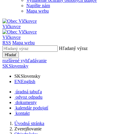
Vyhlásenie ochrany osobných údajov
Napíšte nám
Mapa webu
Vlčkovce
Vlčkovce
RSS
Mapa webu
Hľadaný výraz
Hľadať
rozšírené vyhľadávanie
SK
Slovensky
SK
Slovensky
EN
English
úradná tabuľa
odvoz odpadu
dokumenty
kalendár podujatí
kontakt
Úvodná stránka
Zverejňovanie