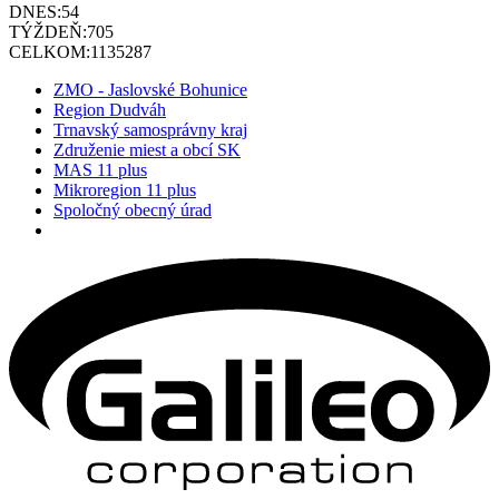
DNES:
54
TÝŽDEŇ:
705
CELKOM:
1135287
ZMO - Jaslovské Bohunice
Region Dudváh
Trnavský samosprávny kraj
Združenie miest a obcí SK
MAS 11 plus
Mikroregion 11 plus
Spoločný obecný úrad