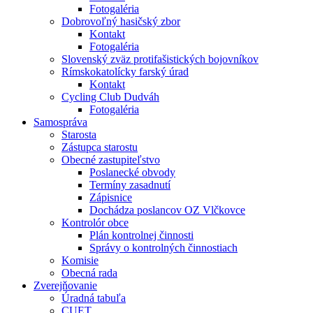
Fotogaléria
Dobrovoľný hasičský zbor
Kontakt
Fotogaléria
Slovenský zväz protifašistických bojovníkov
Rímskokatolícky farský úrad
Kontakt
Cycling Club Dudváh
Fotogaléria
Samospráva
Starosta
Zástupca starostu
Obecné zastupiteľstvo
Poslanecké obvody
Termíny zasadnutí
Zápisnice
Dochádza poslancov OZ Vlčkovce
Kontrolór obce
Plán kontrolnej činnosti
Správy o kontrolných činnostiach
Komisie
Obecná rada
Zverejňovanie
Úradná tabuľa
CUET