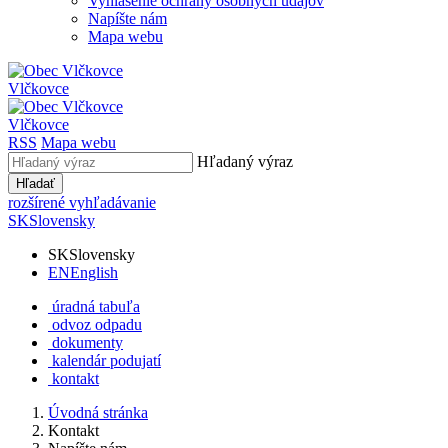
Vyhlásenie ochrany osobných údajov
Napíšte nám
Mapa webu
Vlčkovce
Vlčkovce
RSS
Mapa webu
Hľadaný výraz
Hľadať
rozšírené vyhľadávanie
SK
Slovensky
SK
Slovensky
EN
English
úradná tabuľa
odvoz odpadu
dokumenty
kalendár podujatí
kontakt
Úvodná stránka
Kontakt