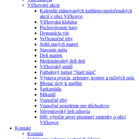
Vlčkovské akcie
Kalendár plánovaných kultúrno-spoločenských
akcií v obci Vlčkovce
Vlčkovská klobása
Pochovávanie basy
Degustácia vín
Veľkonočné trhy
Jedlá starých materí
Stavanie mája
Deň matiek
Medzinárodný deň detí
Vlčkovský guláš
Futbalový turnaj "Starí páni"
Výstava ovocia, zeleniny, kvetov a ručných prác
Mesiac úcty k starším
Šarkaniáda
Mikuláš
Vianočné trhy
Vianočné posedenie pre dôchodcov
Silvestrovský beh zdravia
690. výročie prvej písomnej zmienky o obci
Vlčkovce
Kontakt
Kontakt