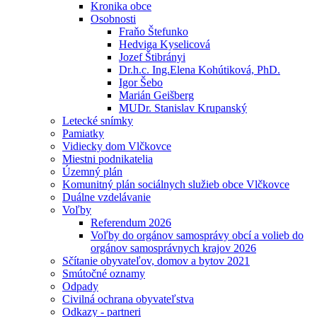
Kronika obce
Osobnosti
Fraňo Štefunko
Hedviga Kyselicová
Jozef Štibrányi
Dr.h.c. Ing.Elena Kohútiková, PhD.
Igor Šebo
Marián Geišberg
MUDr. Stanislav Krupanský
Letecké snímky
Pamiatky
Vidiecky dom Vlčkovce
Miestni podnikatelia
Územný plán
Komunitný plán sociálnych služieb obce Vlčkovce
Duálne vzdelávanie
Voľby
Referendum 2026
Voľby do orgánov samosprávy obcí a volieb do
orgánov samosprávnych krajov 2026
Sčítanie obyvateľov, domov a bytov 2021
Smútočné oznamy
Odpady
Civilná ochrana obyvateľstva
Odkazy - partneri