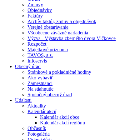
Zmluvy
Objednávky
Faktúry
Archív faktúr, zmluv a objednávok
Verejné obstarávanie
Všeobecne záväzné nariadenia
Výzva - Výstavba zberného dvora Vlčkovce
Rozpočet
Majetkové priznania
TAVOS, a.s.
Infoservis
Obecný úrad
Stránkové a pokladničné hodiny
Ako vybaviť
Zamestnanci
Na stiahnutie
Spoločný obecný úrad
Udalosti
Aktuality
Kalendár akcií
Kalendár akcií obce
Kalendár akcií regiónu
Občasník
Fotogaléria
Videogaléria