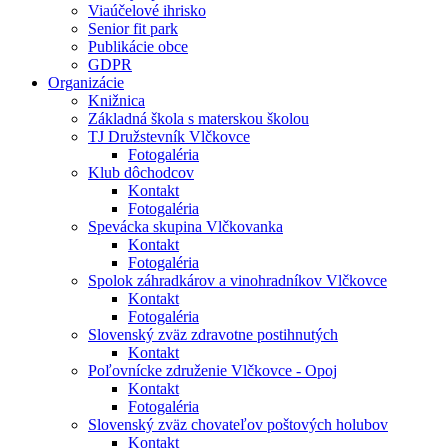
Viaúčelové ihrisko
Senior fit park
Publikácie obce
GDPR
Organizácie
Knižnica
Základná škola s materskou školou
TJ Družstevník Vlčkovce
Fotogaléria
Klub dôchodcov
Kontakt
Fotogaléria
Spevácka skupina Vlčkovanka
Kontakt
Fotogaléria
Spolok záhradkárov a vinohradníkov Vlčkovce
Kontakt
Fotogaléria
Slovenský zväz zdravotne postihnutých
Kontakt
Poľovnícke združenie Vlčkovce - Opoj
Kontakt
Fotogaléria
Slovenský zväz chovateľov poštových holubov
Kontakt