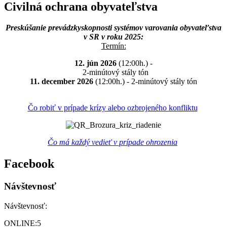
Civilná ochrana obyvateľstva
Preskúšanie prevádzkyskopnosti systémov varovania obyvateľstva
v SR v roku 2025:
Termín:
12. jún 2026
(12:00h.) -
2-minútový stály tón
11. december 2026
(12:00h.) - 2-minútový stály tón
Čo robiť v prípade krízy alebo ozbrojeného konfliktu
Čo má každý vedieť v prípade ohrozenia
Facebook
Návštevnosť
Návštevnosť:
ONLINE:
5