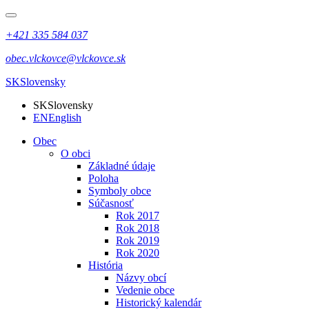
+421 335 584 037
obec.vlckovce@vlckovce.sk
SK
Slovensky
SK
Slovensky
EN
English
Obec
O obci
Základné údaje
Poloha
Symboly obce
Súčasnosť
Rok 2017
Rok 2018
Rok 2019
Rok 2020
História
Názvy obcí
Vedenie obce
Historický kalendár