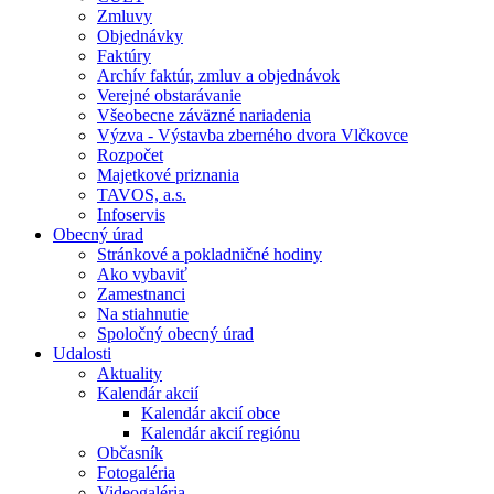
Zmluvy
Objednávky
Faktúry
Archív faktúr, zmluv a objednávok
Verejné obstarávanie
Všeobecne záväzné nariadenia
Výzva - Výstavba zberného dvora Vlčkovce
Rozpočet
Majetkové priznania
TAVOS, a.s.
Infoservis
Obecný úrad
Stránkové a pokladničné hodiny
Ako vybaviť
Zamestnanci
Na stiahnutie
Spoločný obecný úrad
Udalosti
Aktuality
Kalendár akcií
Kalendár akcií obce
Kalendár akcií regiónu
Občasník
Fotogaléria
Videogaléria