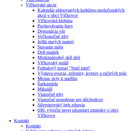
Vlčkovské akcie
Kalendár plánovaných kultúrno-spoločenských
akcií v obci Vlčkovce
Vlčkovská klobása
Pochovávanie basy
Degustácia vín
Veľkonočné trhy
Jedlá starých materí
Stavanie mája
Deň matiek
Medzinárodný deň detí
Vlčkovský guláš
Futbalový turnaj "Starí páni"
Výstava ovocia, zeleniny, kvetov a ručných prác
Mesiac úcty k starším
Šarkaniáda
Mikuláš
Vianočné trhy
Vianočné posedenie pre dôchodcov
Silvestrovský beh zdravia
690. výročie prvej písomnej zmienky o obci
Vlčkovce
Kontakt
Kontakt