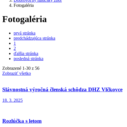
Dobrovoľný hasičský zbor
Fotogaléria
Fotogaléria
prvá stránka
predchádzajúca stránka
1
2
ďalšia stránka
posledná stránka
Zobrazené
1
-
30
z 56
Zobraziť všetko
Slávnostná výročná členská schôdza DHZ Vlčkovce
18. 3. 2025
Rozlúčka s letom