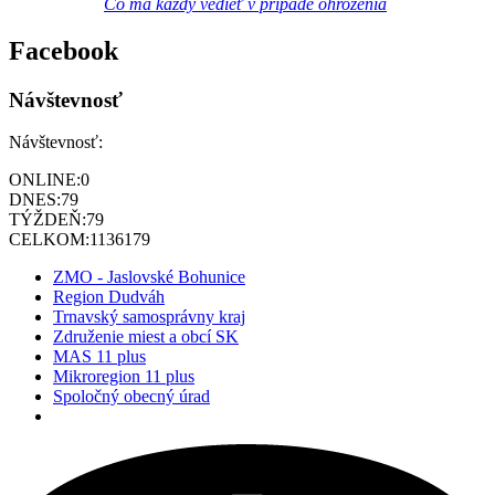
Čo má každý vedieť v prípade ohrozenia
Facebook
Návštevnosť
Návštevnosť:
ONLINE:
0
DNES:
79
TÝŽDEŇ:
79
CELKOM:
1136179
ZMO - Jaslovské Bohunice
Region Dudváh
Trnavský samosprávny kraj
Združenie miest a obcí SK
MAS 11 plus
Mikroregion 11 plus
Spoločný obecný úrad