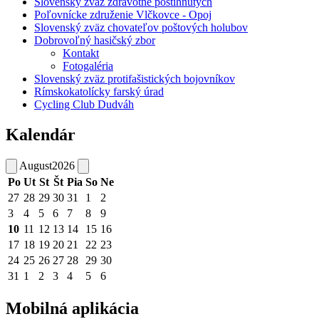
Slovenský zväz zdravotne postihnutých
Poľovnícke združenie Vlčkovce - Opoj
Slovenský zväz chovateľov poštových holubov
Dobrovoľný hasičský zbor
Kontakt
Fotogaléria
Slovenský zväz protifašistických bojovníkov
Rímskokatolícky farský úrad
Cycling Club Dudváh
Kalendár
August
2026
Po
Ut
St
Št
Pia
So
Ne
27
28
29
30
31
1
2
3
4
5
6
7
8
9
10
11
12
13
14
15
16
17
18
19
20
21
22
23
24
25
26
27
28
29
30
31
1
2
3
4
5
6
Mobilná aplikácia