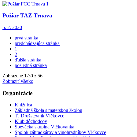
Požiar TAZ Trnava
5. 2. 2020
prvá stránka
predchádzajúca stránka
1
2
ďalšia stránka
posledná stránka
Zobrazené
1
-
30
z 56
Zobraziť všetko
Organizácie
Knižnica
Základná škola s materskou školou
TJ Družstevník Vlčkovce
Klub dôchodcov
Spevácka skupina Vlčkovanka
Spolok záhradkárov a vinohradníkov Vlčkovce