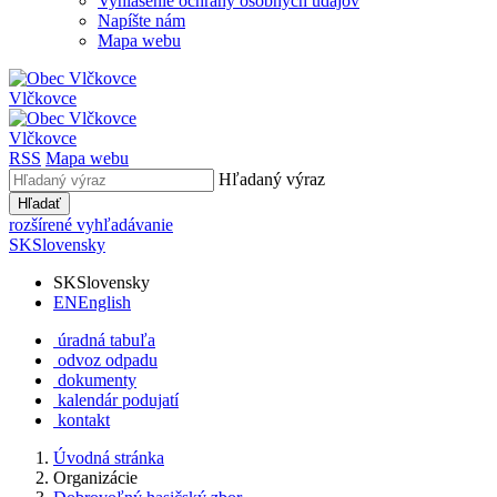
Vyhlásenie ochrany osobných údajov
Napíšte nám
Mapa webu
Vlčkovce
Vlčkovce
RSS
Mapa webu
Hľadaný výraz
Hľadať
rozšírené vyhľadávanie
SK
Slovensky
SK
Slovensky
EN
English
úradná tabuľa
odvoz odpadu
dokumenty
kalendár podujatí
kontakt
Úvodná stránka
Organizácie