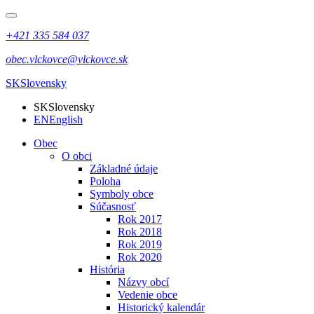
+421 335 584 037
obec.vlckovce@vlckovce.sk
SK
Slovensky
SK
Slovensky
EN
English
Obec
O obci
Základné údaje
Poloha
Symboly obce
Súčasnosť
Rok 2017
Rok 2018
Rok 2019
Rok 2020
História
Názvy obcí
Vedenie obce
Historický kalendár