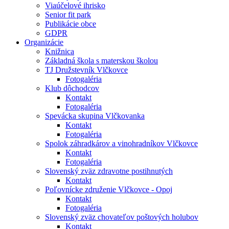
Viaúčelové ihrisko
Senior fit park
Publikácie obce
GDPR
Organizácie
Knižnica
Základná škola s materskou školou
TJ Družstevník Vlčkovce
Fotogaléria
Klub dôchodcov
Kontakt
Fotogaléria
Spevácka skupina Vlčkovanka
Kontakt
Fotogaléria
Spolok záhradkárov a vinohradníkov Vlčkovce
Kontakt
Fotogaléria
Slovenský zväz zdravotne postihnutých
Kontakt
Poľovnícke združenie Vlčkovce - Opoj
Kontakt
Fotogaléria
Slovenský zväz chovateľov poštových holubov
Kontakt