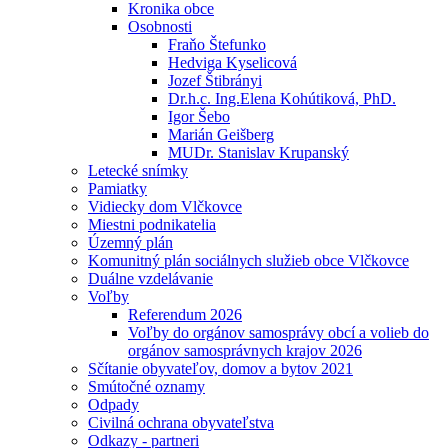
Kronika obce
Osobnosti
Fraňo Štefunko
Hedviga Kyselicová
Jozef Štibrányi
Dr.h.c. Ing.Elena Kohútiková, PhD.
Igor Šebo
Marián Geišberg
MUDr. Stanislav Krupanský
Letecké snímky
Pamiatky
Vidiecky dom Vlčkovce
Miestni podnikatelia
Územný plán
Komunitný plán sociálnych služieb obce Vlčkovce
Duálne vzdelávanie
Voľby
Referendum 2026
Voľby do orgánov samosprávy obcí a volieb do
orgánov samosprávnych krajov 2026
Sčítanie obyvateľov, domov a bytov 2021
Smútočné oznamy
Odpady
Civilná ochrana obyvateľstva
Odkazy - partneri