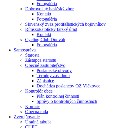
Fotogaléria
Dobrovoľný hasičský zbor
Kontakt
Fotogaléria
Slovenský zväz protifašistických bojovníkov
Rímskokatolícky farský úrad
Kontakt
Cycling Club Dudváh
Fotogaléria
Samospráva
Starosta
Zástupca starostu
Obecné zastupiteľstvo
Poslanecké obvody
Termíny zasadnutí
Zápisnice
Dochádza poslancov OZ Vlčkovce
Kontrolór obce
Plán kontrolnej činnosti
Správy o kontrolných činnostiach
Komisie
Obecná rada
Zverejňovanie
Úradná tabuľa
CUET