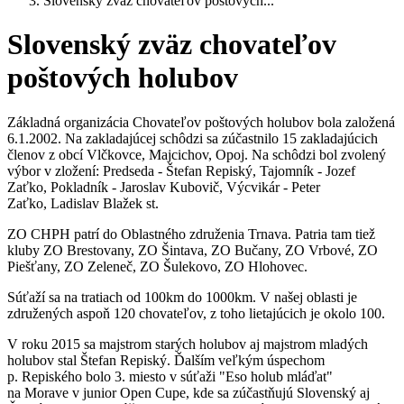
Slovenský zväz chovateľov poštových...
Slovenský zväz chovateľov
poštových holubov
Základná organizácia Chovateľov poštových holubov bola založená
6.1.2002. Na zakladajúcej schôdzi sa zúčastnilo 15 zakladajúcich
členov z obcí Vlčkovce, Majcichov, Opoj. Na schôdzi bol zvolený
výbor v zložení: Predseda - Štefan Repiský, Tajomník - Jozef
Zaťko, Pokladník - Jaroslav Kubovič, Výcvikár - Peter
Zaťko, Ladislav Blažek st.
ZO CHPH patrí do Oblastného združenia Trnava. Patria tam tiež
kluby ZO Brestovany, ZO Šintava, ZO Bučany, ZO Vrbové, ZO
Piešťany, ZO Zeleneč, ZO Šulekovo, ZO Hlohovec.
Súťaží sa na tratiach od 100km do 1000km. V našej oblasti je
združených aspoň 120 chovateľov, z toho lietajúcich je okolo 100.
V roku 2015 sa majstrom starých holubov aj majstrom mladých
holubov stal Štefan Repiský. Ďalším veľkým úspechom
p. Repiského bolo 3. miesto v súťaži "Eso holub mláďat"
na Morave v junior Open Cupe, kde sa zúčastňujú Slovenský aj