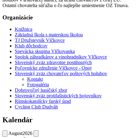
Ostatní chovatelia súťažia o čo najlepšie umiestnenie OZ Trnava.
Organizácie
Knižnica
Základná škola s materskou školou
TJ Družstevník Vlčkovce
Klub dôchodcov
Spevácka skupina Vlčkovanka
Spolok záhradkárov a vinohradníkov Vlčkovce
Slovenský zväz zdravotne postihnutých
Poľovnícke združenie Vlčkovce - Opoj
Slovenský zväz chovateľov poštových holubov
Kontakt
Fotogaléria
Dobrovoľný hasičský zbor
Slovenský zväz protifašistických bojovníkov
Rímskokatolícky farský úrad
Cycling Club Dudváh
Kalendár
August
2026