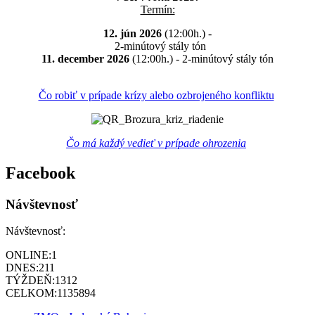
Termín:
12. jún 2026
(12:00h.) -
2-minútový stály tón
11. december 2026
(12:00h.) - 2-minútový stály tón
Čo robiť v prípade krízy alebo ozbrojeného konfliktu
Čo má každý vedieť v prípade ohrozenia
Facebook
Návštevnosť
Návštevnosť:
ONLINE:
1
DNES:
211
TÝŽDEŇ:
1312
CELKOM:
1135894