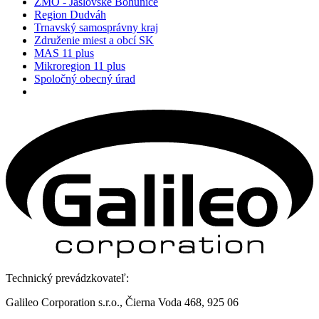
ZMO - Jaslovské Bohunice
Region Dudváh
Trnavský samosprávny kraj
Združenie miest a obcí SK
MAS 11 plus
Mikroregion 11 plus
Spoločný obecný úrad
Technický prevádzkovateľ:
Galileo Corporation s.r.o., Čierna Voda 468, 925 06