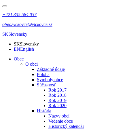
+421 335 584 037
obec.vlckovce@vlckovce.sk
SK
Slovensky
SK
Slovensky
EN
English
Obec
O obci
Základné údaje
Poloha
Symboly obce
Súčasnosť
Rok 2017
Rok 2018
Rok 2019
Rok 2020
História
Názvy obcí
Vedenie obce
Historický kalendár