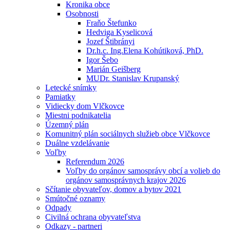
Kronika obce
Osobnosti
Fraňo Štefunko
Hedviga Kyselicová
Jozef Štibrányi
Dr.h.c. Ing.Elena Kohútiková, PhD.
Igor Šebo
Marián Geišberg
MUDr. Stanislav Krupanský
Letecké snímky
Pamiatky
Vidiecky dom Vlčkovce
Miestni podnikatelia
Územný plán
Komunitný plán sociálnych služieb obce Vlčkovce
Duálne vzdelávanie
Voľby
Referendum 2026
Voľby do orgánov samosprávy obcí a volieb do
orgánov samosprávnych krajov 2026
Sčítanie obyvateľov, domov a bytov 2021
Smútočné oznamy
Odpady
Civilná ochrana obyvateľstva
Odkazy - partneri