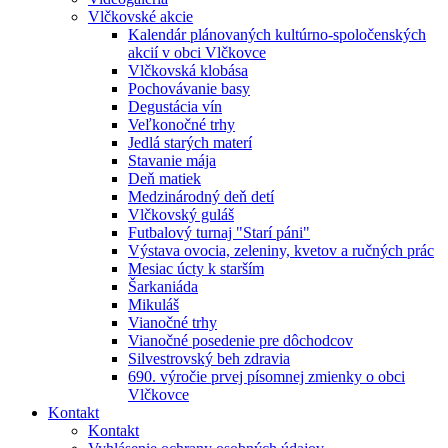
Vlčkovské akcie
Kalendár plánovaných kultúrno-spoločenských
akcií v obci Vlčkovce
Vlčkovská klobása
Pochovávanie basy
Degustácia vín
Veľkonočné trhy
Jedlá starých materí
Stavanie mája
Deň matiek
Medzinárodný deň detí
Vlčkovský guláš
Futbalový turnaj "Starí páni"
Výstava ovocia, zeleniny, kvetov a ručných prác
Mesiac úcty k starším
Šarkaniáda
Mikuláš
Vianočné trhy
Vianočné posedenie pre dôchodcov
Silvestrovský beh zdravia
690. výročie prvej písomnej zmienky o obci
Vlčkovce
Kontakt
Kontakt