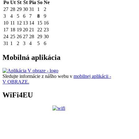
Po
Ut
St
Št
Pia
So
Ne
27
28
29
30
31
1
2
3
4
5
6
7
8
9
10
11
12
13
14
15
16
17
18
19
20
21
22
23
24
25
26
27
28
29
30
31
1
2
3
4
5
6
Mobilná aplikácia
Sledujte informácie z nášho webu v
mobilnej aplikácii -
V OBRAZE.
WiFi4EU