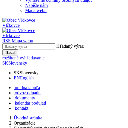
Vyhlásenie ochrany osobných údajov
Napíšte nám
Mapa webu
Vlčkovce
Vlčkovce
RSS
Mapa webu
Hľadaný výraz
Hľadať
rozšírené vyhľadávanie
SK
Slovensky
SK
Slovensky
EN
English
úradná tabuľa
odvoz odpadu
dokumenty
kalendár podujatí
kontakt
Úvodná stránka
Organizácie