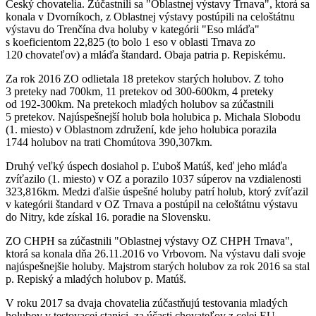
Český chovatelia. Zúčastnili sa "Oblastnej výstavy Trnava", ktorá sa
konala v Dvorníkoch, z Oblastnej výstavy postúpili na celoštátnu
výstavu do Trenčína dva holuby v kategórii "Eso mláďa"
s koeficientom 22,825 (to bolo 1 eso v oblasti Trnava zo
120 chovateľov) a mláďa štandard. Obaja patria p. Repiskému.
Za rok 2016 ZO odlietala 18 pretekov starých holubov. Z toho
3 preteky nad 700km, 11 pretekov od 300-600km, 4 preteky
od 192-300km. Na pretekoch mladých holubov sa zúčastnili
5 pretekov. Najúspešnejší holub bola holubica p. Michala Slobodu
(1. miesto) v Oblastnom združení, kde jeho holubica porazila
1744 holubov na trati Chomútova 390,307km.
Druhý veľký úspech dosiahol p. Ľuboš Matúš, keď jeho mláďa
zvíťazilo (1. miesto) v OZ a porazilo 1037 súperov na vzdialenosti
323,816km. Medzi ďalšie úspešné holuby patrí holub, ktorý zvíťazil
v kategórii štandard v OZ Trnava a postúpil na celoštátnu výstavu
do Nitry, kde získal 16. poradie na Slovensku.
ZO CHPH sa zúčastnili "Oblastnej výstavy OZ CHPH Trnava",
ktorá sa konala dňa 26.11.2016 vo Vrbovom. Na výstavu dali svoje
najúspešnejšie holuby. Majstrom starých holubov za rok 2016 sa stal
p. Repiský a mladých holubov p. Matúš.
V roku 2017 sa dvaja chovatelia zúčastňujú testovania mladých
holubov v testovacej stanici, za účasti chovateľov z celej EU.