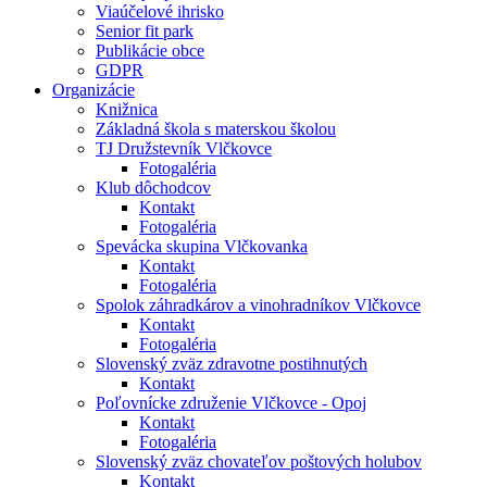
Viaúčelové ihrisko
Senior fit park
Publikácie obce
GDPR
Organizácie
Knižnica
Základná škola s materskou školou
TJ Družstevník Vlčkovce
Fotogaléria
Klub dôchodcov
Kontakt
Fotogaléria
Spevácka skupina Vlčkovanka
Kontakt
Fotogaléria
Spolok záhradkárov a vinohradníkov Vlčkovce
Kontakt
Fotogaléria
Slovenský zväz zdravotne postihnutých
Kontakt
Poľovnícke združenie Vlčkovce - Opoj
Kontakt
Fotogaléria
Slovenský zväz chovateľov poštových holubov
Kontakt