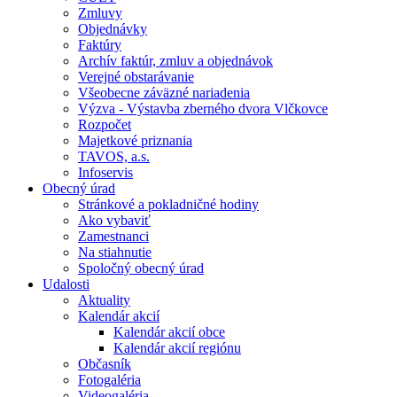
Zmluvy
Objednávky
Faktúry
Archív faktúr, zmluv a objednávok
Verejné obstarávanie
Všeobecne záväzné nariadenia
Výzva - Výstavba zberného dvora Vlčkovce
Rozpočet
Majetkové priznania
TAVOS, a.s.
Infoservis
Obecný úrad
Stránkové a pokladničné hodiny
Ako vybaviť
Zamestnanci
Na stiahnutie
Spoločný obecný úrad
Udalosti
Aktuality
Kalendár akcií
Kalendár akcií obce
Kalendár akcií regiónu
Občasník
Fotogaléria
Videogaléria