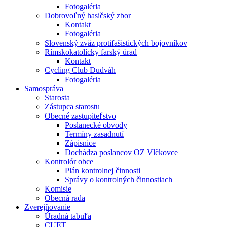
Fotogaléria
Dobrovoľný hasičský zbor
Kontakt
Fotogaléria
Slovenský zväz protifašistických bojovníkov
Rímskokatolícky farský úrad
Kontakt
Cycling Club Dudváh
Fotogaléria
Samospráva
Starosta
Zástupca starostu
Obecné zastupiteľstvo
Poslanecké obvody
Termíny zasadnutí
Zápisnice
Dochádza poslancov OZ Vlčkovce
Kontrolór obce
Plán kontrolnej činnosti
Správy o kontrolných činnostiach
Komisie
Obecná rada
Zverejňovanie
Úradná tabuľa
CUET