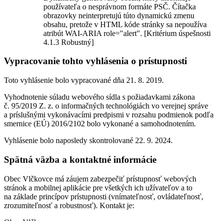
používateľa o nesprávnom formáte PSČ. Čítačka
obrazovky neinterpretujú túto dynamickú zmenu
obsahu, pretože v HTML kóde stránky sa nepoužíva
atribút WAI-ARIA role="alert". [Kritérium úspešnosti
4.1.3 Robustný]
Vypracovanie tohto vyhlásenia o prístupnosti
Toto vyhlásenie bolo vypracované dňa 21. 8. 2019.
Vyhodnotenie súladu webového sídla s požiadavkami zákona
č. 95/2019 Z. z. o informačných technológiách vo verejnej správe
a príslušnými vykonávacími predpismi v rozsahu podmienok podľa
smernice (EÚ) 2016/2102 bolo vykonané a samohodnotením.
Vyhlásenie bolo naposledy skontrolované 22. 9. 2024.
Spätná väzba a kontaktné informácie
Obec Vlčkovce má záujem zabezpečiť prístupnosť webových
stránok a mobilnej aplikácie pre všetkých ich užívateľov a to
na základe princípov prístupnosti (vnímateľnosť, ovládateľnosť,
zrozumiteľnosť a robustnosť). Kontakt je: