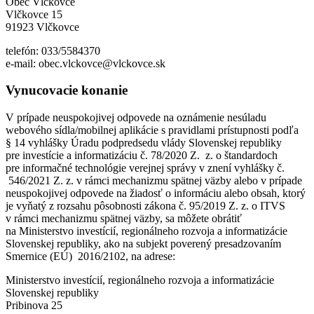
Obec Vlčkovce
Vlčkovce 15
91923 Vlčkovce
telefón: 033/5584370
e-mail: obec.vlckovce@vlckovce.sk
Vynucovacie konanie
V prípade neuspokojivej odpovede na oznámenie nesúladu
webového sídla/mobilnej aplikácie s pravidlami prístupnosti podľa
§ 14 vyhlášky Úradu podpredsedu vlády Slovenskej republiky
pre investície a informatizáciu č. 78/2020 Z. z. o štandardoch
pre informačné technológie verejnej správy v znení vyhlášky č.
546/2021 Z. z. v rámci mechanizmu spätnej väzby alebo v prípade
neuspokojivej odpovede na žiadosť o informáciu alebo obsah, ktorý
je vyňatý z rozsahu pôsobnosti zákona č. 95/2019 Z. z. o ITVS
v rámci mechanizmu spätnej väzby, sa môžete obrátiť
na Ministerstvo investícií, regionálneho rozvoja a informatizácie
Slovenskej republiky, ako na subjekt poverený presadzovaním
Smernice (EÚ) 2016/2102, na adrese:
Ministerstvo investícií, regionálneho rozvoja a informatizácie
Slovenskej republiky
Pribinova 25