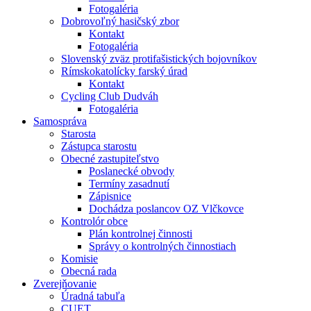
Fotogaléria
Dobrovoľný hasičský zbor
Kontakt
Fotogaléria
Slovenský zväz protifašistických bojovníkov
Rímskokatolícky farský úrad
Kontakt
Cycling Club Dudváh
Fotogaléria
Samospráva
Starosta
Zástupca starostu
Obecné zastupiteľstvo
Poslanecké obvody
Termíny zasadnutí
Zápisnice
Dochádza poslancov OZ Vlčkovce
Kontrolór obce
Plán kontrolnej činnosti
Správy o kontrolných činnostiach
Komisie
Obecná rada
Zverejňovanie
Úradná tabuľa
CUET