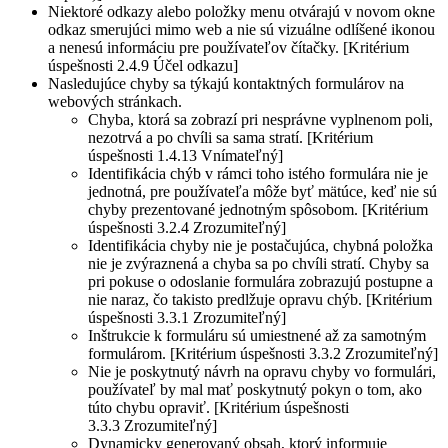
Niektoré odkazy alebo položky menu otvárajú v novom okne
odkaz smerujúci mimo web a nie sú vizuálne odlíšené ikonou
a nenesú informáciu pre používateľov čítačky. [Kritérium
úspešnosti 2.4.9 Účel odkazu]
Nasledujúce chyby sa týkajú kontaktných formulárov na
webových stránkach.
Chyba, ktorá sa zobrazí pri nesprávne vyplnenom poli,
nezotrvá a po chvíli sa sama stratí. [Kritérium
úspešnosti 1.4.13 Vnímateľný]
Identifikácia chýb v rámci toho istého formulára nie je
jednotná, pre používateľa môže byť mätúce, keď nie sú
chyby prezentované jednotným spôsobom. [Kritérium
úspešnosti 3.2.4 Zrozumiteľný]
Identifikácia chyby nie je postačujúca, chybná položka
nie je zvýraznená a chyba sa po chvíli stratí. Chyby sa
pri pokuse o odoslanie formulára zobrazujú postupne a
nie naraz, čo takisto predlžuje opravu chýb. [Kritérium
úspešnosti 3.3.1 Zrozumiteľný]
Inštrukcie k formuláru sú umiestnené až za samotným
formulárom. [Kritérium úspešnosti 3.3.2 Zrozumiteľný]
Nie je poskytnutý návrh na opravu chyby vo formulári,
používateľ by mal mať poskytnutý pokyn o tom, ako
túto chybu opraviť. [Kritérium úspešnosti
3.3.3 Zrozumiteľný]
Dynamicky generovaný obsah, ktorý informuje