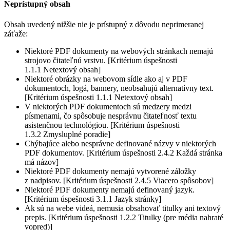
Neprístupný obsah
Obsah uvedený nižšie nie je prístupný z dôvodu neprimeranej
záťaže:
Niektoré PDF dokumenty na webových stránkach nemajú
strojovo čitateľnú vrstvu. [Kritérium úspešnosti
1.1.1 Netextový obsah]
Niektoré obrázky na webovom sídle ako aj v PDF
dokumentoch, logá, bannery, neobsahujú alternatívny text.
[Kritérium úspešnosti 1.1.1 Netextový obsah]
V niektorých PDF dokumentoch sú medzery medzi
písmenami, čo spôsobuje nesprávnu čitateľnosť textu
asistenčnou technológiou. [Kritérium úspešnosti
1.3.2 Zmysluplné poradie]
Chýbajúce alebo nesprávne definované názvy v niektorých
PDF dokumentov. [Kritérium úspešnosti 2.4.2 Každá stránka
má názov]
Niektoré PDF dokumenty nemajú vytvorené záložky
z nadpisov. [Kritérium úspešnosti 2.4.5 Viacero spôsobov]
Niektoré PDF dokumenty nemajú definovaný jazyk.
[Kritérium úspešnosti 3.1.1 Jazyk stránky]
Ak sú na webe videá, nemusia obsahovať titulky ani textový
prepis. [Kritérium úspešnosti 1.2.2 Titulky (pre média nahraté
vopred)]