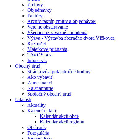
Zmluvy
Objednávky
Faktúry
Archív faktúr, zmluv a objednávok
Verejné obstarávanie
Všeobecne záväzné nariadenia
Výzva - Výstavba zberného dvora Vlčkovce
Rozpočet
Majetkové priznania
TAVOS, a.s.
Infoservis
Obecný úrad
Stránkové a pokladničné hodiny
Ako vybaviť
Zamestnanci
Na stiahnutie
Spoločný obecný úrad
Udalosti
Aktuality
Kalendár akcií
Kalendár akcií obce
Kalendár akcií regiónu
Občasník
Fotogaléria
Videogaléria