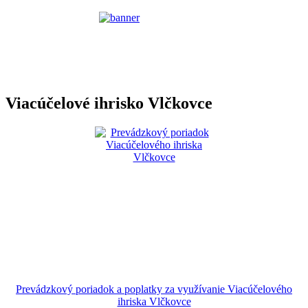
Viacúčelové ihrisko Vlčkovce
Prevádzkový poriadok a poplatky za využívanie Viacúčelového
ihriska Vlčkovce