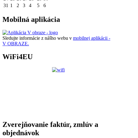
31
1
2
3
4
5
6
Mobilná aplikácia
Sledujte informácie z nášho webu v
mobilnej aplikácii -
V OBRAZE.
WiFi4EU
Zverejňovanie faktúr, zmlúv a
objednávok