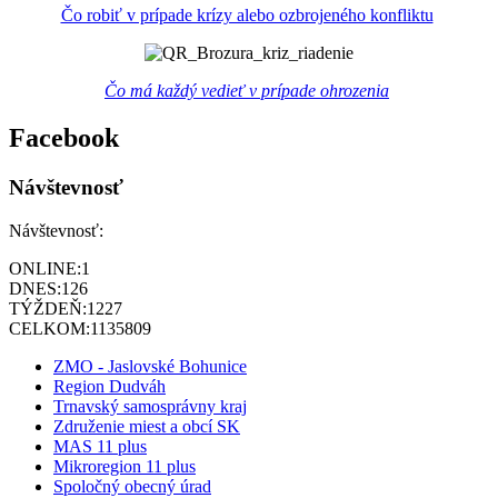
Čo robiť v prípade krízy alebo ozbrojeného konfliktu
Čo má každý vedieť v prípade ohrozenia
Facebook
Návštevnosť
Návštevnosť:
ONLINE:
1
DNES:
126
TÝŽDEŇ:
1227
CELKOM:
1135809
ZMO - Jaslovské Bohunice
Region Dudváh
Trnavský samosprávny kraj
Združenie miest a obcí SK
MAS 11 plus
Mikroregion 11 plus
Spoločný obecný úrad