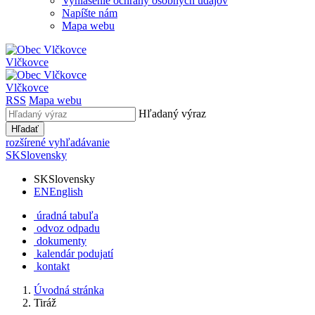
Vyhlásenie ochrany osobných údajov
Napíšte nám
Mapa webu
Vlčkovce
Vlčkovce
RSS
Mapa webu
Hľadaný výraz
Hľadať
rozšírené vyhľadávanie
SK
Slovensky
SK
Slovensky
EN
English
úradná tabuľa
odvoz odpadu
dokumenty
kalendár podujatí
kontakt
Úvodná stránka
Tiráž