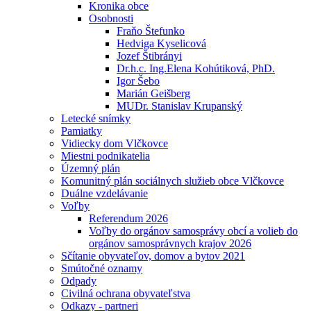
Kronika obce
Osobnosti
Fraňo Štefunko
Hedviga Kyselicová
Jozef Štibrányi
Dr.h.c. Ing.Elena Kohútiková, PhD.
Igor Šebo
Marián Geišberg
MUDr. Stanislav Krupanský
Letecké snímky
Pamiatky
Vidiecky dom Vlčkovce
Miestni podnikatelia
Územný plán
Komunitný plán sociálnych služieb obce Vlčkovce
Duálne vzdelávanie
Voľby
Referendum 2026
Voľby do orgánov samosprávy obcí a volieb do
orgánov samosprávnych krajov 2026
Sčítanie obyvateľov, domov a bytov 2021
Smútočné oznamy
Odpady
Civilná ochrana obyvateľstva
Odkazy - partneri