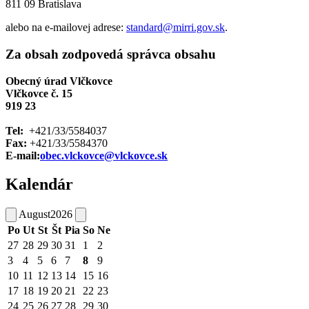
811 09 Bratislava
alebo na e-mailovej adrese:
standard@mirri.gov.sk
.
Za obsah zodpovedá správca obsahu
Obecný úrad Vlčkovce
Vlčkovce č. 15
919 23
Tel:
+421/33/5584037
Fax:
+421/33/5584370
E-mail:
obec.vlckovce@vlckovce.sk
Kalendár
August
2026
Po
Ut
St
Št
Pia
So
Ne
27
28
29
30
31
1
2
3
4
5
6
7
8
9
10
11
12
13
14
15
16
17
18
19
20
21
22
23
24
25
26
27
28
29
30