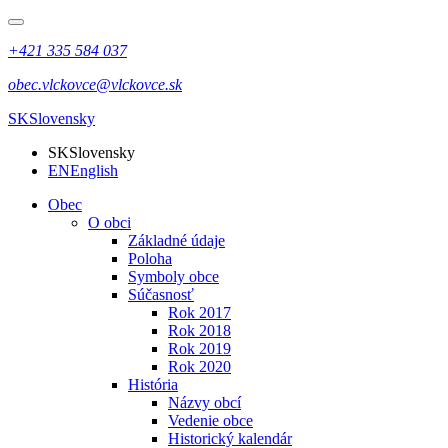
+421 335 584 037
obec.vlckovce@vlckovce.sk
SK
Slovensky
SK
Slovensky
EN
English
Obec
O obci
Základné údaje
Poloha
Symboly obce
Súčasnosť
Rok 2017
Rok 2018
Rok 2019
Rok 2020
História
Názvy obcí
Vedenie obce
Historický kalendár