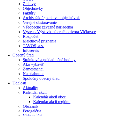
Zmluvy
Objednávky
Faktúry
Archív faktúr, zmluv a objednávok
Verejné obstarávanie
Všeobecne záväzné nariadenia
Výzva - Výstavba zberného dvora Vlčkovce
Rozpočet
Majetkové priznania
TAVOS, a.s.
Infoservis
Obecný úrad
Stránkové a pokladničné hodiny
Ako vybaviť
Zamestnanci
Na stiahnutie
Spoločný obecný úrad
Udalosti
Aktuality
Kalendár akcií
Kalendár akcií obce
Kalendár akcií regiónu
Občasník
Fotogaléria
Videogaléria