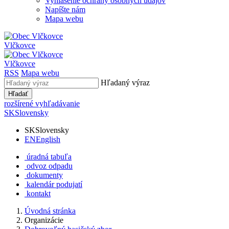
Vyhlásenie ochrany osobných údajov
Napíšte nám
Mapa webu
Vlčkovce
Vlčkovce
RSS
Mapa webu
Hľadaný výraz
Hľadať
rozšírené vyhľadávanie
SK
Slovensky
SK
Slovensky
EN
English
úradná tabuľa
odvoz odpadu
dokumenty
kalendár podujatí
kontakt
Úvodná stránka
Organizácie