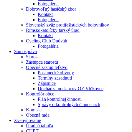
Fotogaléria
Dobrovoľný hasičský zbor
Kontakt
Fotogaléria
Slovenský zväz protifašistických bojovníkov
Rímskokatolícky farský úrad
Kontakt
Cycling Club Dudváh
Fotogaléria
Samospráva
Starosta
Zástupca starostu
Obecné zastupiteľstvo
Poslanecké obvody
Termíny zasadnutí
Zápisnice
Dochádza poslancov OZ Vlčkovce
Kontrolór obce
Plán kontrolnej činnosti
Správy o kontrolných činnostiach
Komisie
Obecná rada
Zverejňovanie
Úradná tabuľa
CUET