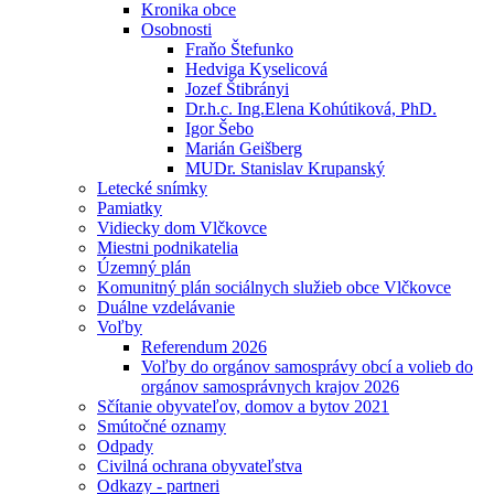
Kronika obce
Osobnosti
Fraňo Štefunko
Hedviga Kyselicová
Jozef Štibrányi
Dr.h.c. Ing.Elena Kohútiková, PhD.
Igor Šebo
Marián Geišberg
MUDr. Stanislav Krupanský
Letecké snímky
Pamiatky
Vidiecky dom Vlčkovce
Miestni podnikatelia
Územný plán
Komunitný plán sociálnych služieb obce Vlčkovce
Duálne vzdelávanie
Voľby
Referendum 2026
Voľby do orgánov samosprávy obcí a volieb do
orgánov samosprávnych krajov 2026
Sčítanie obyvateľov, domov a bytov 2021
Smútočné oznamy
Odpady
Civilná ochrana obyvateľstva
Odkazy - partneri