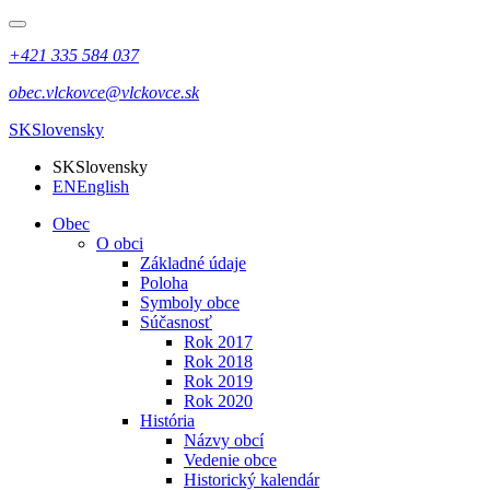
+421 335 584 037
obec.vlckovce@vlckovce.sk
SK
Slovensky
SK
Slovensky
EN
English
Obec
O obci
Základné údaje
Poloha
Symboly obce
Súčasnosť
Rok 2017
Rok 2018
Rok 2019
Rok 2020
História
Názvy obcí
Vedenie obce
Historický kalendár