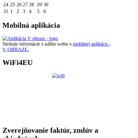
24
25
26
27
28
29
30
31
1
2
3
4
5
6
Mobilná aplikácia
Sledujte informácie z nášho webu v
mobilnej aplikácii -
V OBRAZE.
WiFi4EU
Zverejňovanie faktúr, zmlúv a