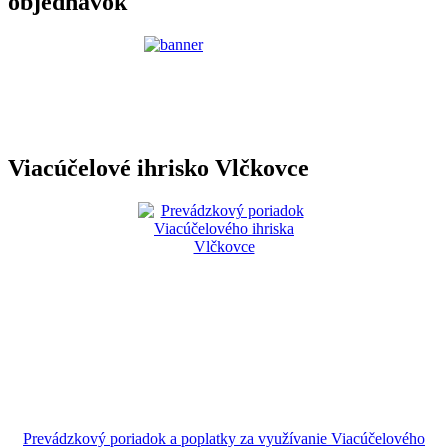
objednávok
Viacúčelové ihrisko Vlčkovce
Prevádzkový poriadok a poplatky za využívanie Viacúčelového