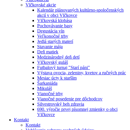
Vlčkovské akcie
Kalendár plánovaných kultúrno-spoločenských
akcií v obci Vlčkovce
Vlčkovská klobása
Pochovávanie basy
Degustácia vín
Veľkonočné trhy
Jedlá starých materí
Stavanie mája
Deň matiek
Medzinárodný deň detí
Vlčkovský guláš
Futbalový turnaj "Starí páni"
Výstava ovocia, zeleniny, kvetov a ručných prác
Mesiac úcty k starším
Šarkaniáda
Mikuláš
Vianočné trhy
Vianočné posedenie pre dôchodcov
Silvestrovský beh zdravia
690. výročie prvej písomnej zmienky o obci
Vlčkovce
Kontakt
Kontakt