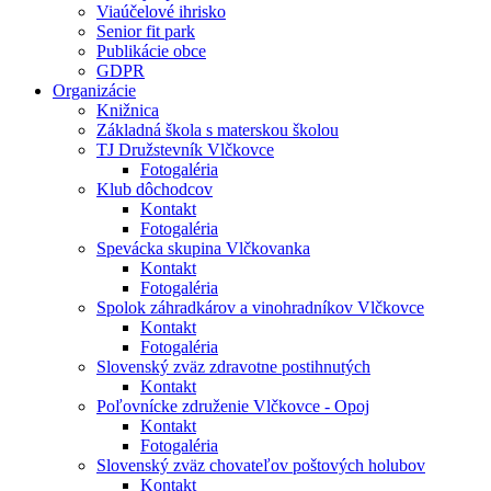
Viaúčelové ihrisko
Senior fit park
Publikácie obce
GDPR
Organizácie
Knižnica
Základná škola s materskou školou
TJ Družstevník Vlčkovce
Fotogaléria
Klub dôchodcov
Kontakt
Fotogaléria
Spevácka skupina Vlčkovanka
Kontakt
Fotogaléria
Spolok záhradkárov a vinohradníkov Vlčkovce
Kontakt
Fotogaléria
Slovenský zväz zdravotne postihnutých
Kontakt
Poľovnícke združenie Vlčkovce - Opoj
Kontakt
Fotogaléria
Slovenský zväz chovateľov poštových holubov
Kontakt