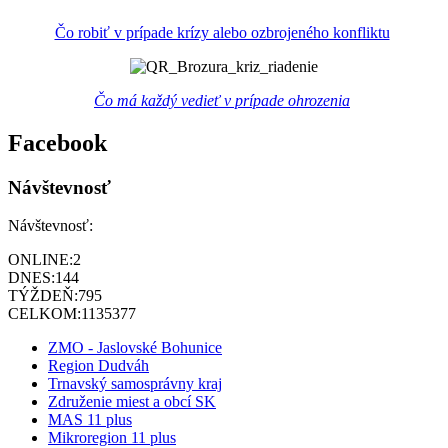
Čo robiť v prípade krízy alebo ozbrojeného konfliktu
Čo má každý vedieť v prípade ohrozenia
Facebook
Návštevnosť
Návštevnosť:
ONLINE:
2
DNES:
144
TÝŽDEŇ:
795
CELKOM:
1135377
ZMO - Jaslovské Bohunice
Region Dudváh
Trnavský samosprávny kraj
Združenie miest a obcí SK
MAS 11 plus
Mikroregion 11 plus