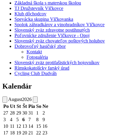
Základná škola s materskou školou
TJ Družstevník Vlčkovce
Klub dôchodcov
Spevácka skupina Vlčkovanka
Spolok záhradkárov a vinohradníkov Vlčkovce
Slovenský zväz zdravotne postihnutých
Poľovnícke združenie Vlčkovce - Opoj
Slovenský zväz chovateľov poštových holubov
Dobrovoľný hasičský zbor
Kontakt
Fotogaléria
Slovenský zväz protifašistických bojovníkov
Rímskokatolícky farský úrad
Cycling Club Dudváh
Kalendár
August
2026
Po
Ut
St
Št
Pia
So
Ne
27
28
29
30
31
1
2
3
4
5
6
7
8
9
10
11
12
13
14
15
16
17
18
19
20
21
22
23