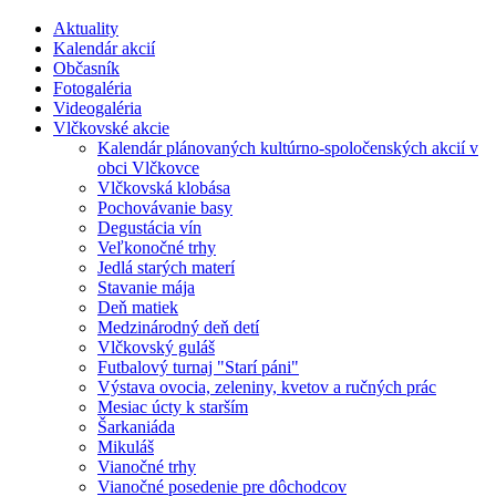
Aktuality
Kalendár akcií
Občasník
Fotogaléria
Videogaléria
Vlčkovské akcie
Kalendár plánovaných kultúrno-spoločenských akcií v
obci Vlčkovce
Vlčkovská klobása
Pochovávanie basy
Degustácia vín
Veľkonočné trhy
Jedlá starých materí
Stavanie mája
Deň matiek
Medzinárodný deň detí
Vlčkovský guláš
Futbalový turnaj "Starí páni"
Výstava ovocia, zeleniny, kvetov a ručných prác
Mesiac úcty k starším
Šarkaniáda
Mikuláš
Vianočné trhy
Vianočné posedenie pre dôchodcov