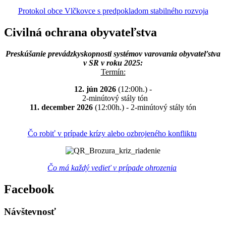
Protokol obce Vlčkovce s predpokladom stabilného rozvoja
Civilná ochrana obyvateľstva
Preskúšanie prevádzkyskopnosti systémov varovania obyvateľstva
v SR v roku 2025:
Termín:
12. jún 2026
(12:00h.) -
2-minútový stály tón
11. december 2026
(12:00h.) - 2-minútový stály tón
Čo robiť v prípade krízy alebo ozbrojeného konfliktu
Čo má každý vedieť v prípade ohrozenia
Facebook
Návštevnosť