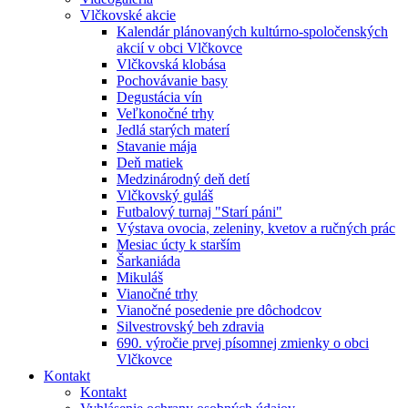
Vlčkovské akcie
Kalendár plánovaných kultúrno-spoločenských
akcií v obci Vlčkovce
Vlčkovská klobása
Pochovávanie basy
Degustácia vín
Veľkonočné trhy
Jedlá starých materí
Stavanie mája
Deň matiek
Medzinárodný deň detí
Vlčkovský guláš
Futbalový turnaj "Starí páni"
Výstava ovocia, zeleniny, kvetov a ručných prác
Mesiac úcty k starším
Šarkaniáda
Mikuláš
Vianočné trhy
Vianočné posedenie pre dôchodcov
Silvestrovský beh zdravia
690. výročie prvej písomnej zmienky o obci
Vlčkovce
Kontakt
Kontakt