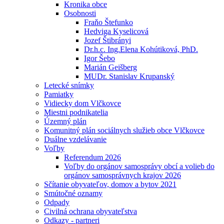
Kronika obce
Osobnosti
Fraňo Štefunko
Hedviga Kyselicová
Jozef Štibrányi
Dr.h.c. Ing.Elena Kohútiková, PhD.
Igor Šebo
Marián Geišberg
MUDr. Stanislav Krupanský
Letecké snímky
Pamiatky
Vidiecky dom Vlčkovce
Miestni podnikatelia
Územný plán
Komunitný plán sociálnych služieb obce Vlčkovce
Duálne vzdelávanie
Voľby
Referendum 2026
Voľby do orgánov samosprávy obcí a volieb do
orgánov samosprávnych krajov 2026
Sčítanie obyvateľov, domov a bytov 2021
Smútočné oznamy
Odpady
Civilná ochrana obyvateľstva
Odkazy - partneri