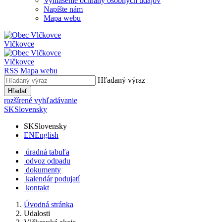
Vyhlásenie ochrany osobných údajov
Napíšte nám
Mapa webu
Vlčkovce
Vlčkovce
RSS
Mapa webu
Hľadaný výraz
Hľadať
rozšírené vyhľadávanie
SK
Slovensky
SK
Slovensky
EN
English
úradná tabuľa
odvoz odpadu
dokumenty
kalendár podujatí
kontakt
Úvodná stránka
Udalosti