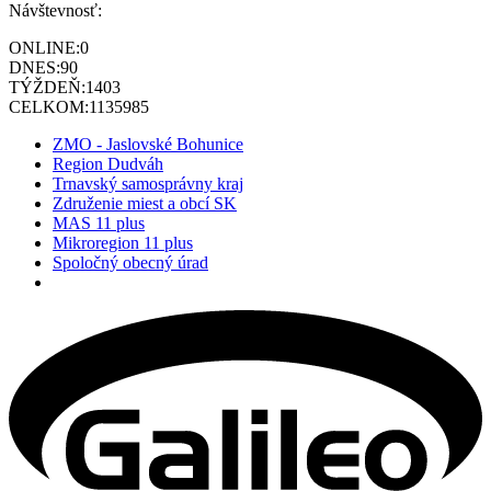
Návštevnosť:
ONLINE:
0
DNES:
90
TÝŽDEŇ:
1403
CELKOM:
1135985
ZMO - Jaslovské Bohunice
Region Dudváh
Trnavský samosprávny kraj
Združenie miest a obcí SK
MAS 11 plus
Mikroregion 11 plus
Spoločný obecný úrad