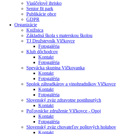
Viaúčelové ihrisko
Senior fit park
Publikácie obce
GDPR
Organizácie
Knižnica
Základná škola s materskou školou
TJ Družstevník Vlčkovce
Fotogaléria
Klub dôchodcov
Kontakt
Fotogaléria
Spevácka skupina Vlčkovanka
Kontakt
Fotogaléria
Spolok záhradkárov a vinohradníkov Vlčkovce
Kontakt
Fotogaléria
Slovenský zväz zdravotne postihnutých
Kontakt
Poľovnícke združenie Vlčkovce - Opoj
Kontakt
Fotogaléria
Slovenský zväz chovateľov poštových holubov
Kontakt