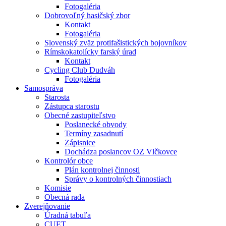
Fotogaléria
Dobrovoľný hasičský zbor
Kontakt
Fotogaléria
Slovenský zväz protifašistických bojovníkov
Rímskokatolícky farský úrad
Kontakt
Cycling Club Dudváh
Fotogaléria
Samospráva
Starosta
Zástupca starostu
Obecné zastupiteľstvo
Poslanecké obvody
Termíny zasadnutí
Zápisnice
Dochádza poslancov OZ Vlčkovce
Kontrolór obce
Plán kontrolnej činnosti
Správy o kontrolných činnostiach
Komisie
Obecná rada
Zverejňovanie
Úradná tabuľa
CUET