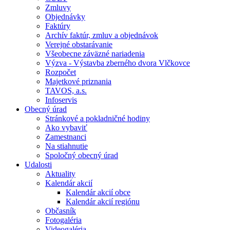
Zmluvy
Objednávky
Faktúry
Archív faktúr, zmluv a objednávok
Verejné obstarávanie
Všeobecne záväzné nariadenia
Výzva - Výstavba zberného dvora Vlčkovce
Rozpočet
Majetkové priznania
TAVOS, a.s.
Infoservis
Obecný úrad
Stránkové a pokladničné hodiny
Ako vybaviť
Zamestnanci
Na stiahnutie
Spoločný obecný úrad
Udalosti
Aktuality
Kalendár akcií
Kalendár akcií obce
Kalendár akcií regiónu
Občasník
Fotogaléria
Videogaléria