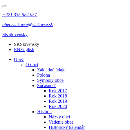
+421 335 584 037
obec.vlckovce@vlckovce.sk
SK
Slovensky
SK
Slovensky
EN
English
Obec
O obci
Základné údaje
Poloha
Symboly obce
Súčasnosť
Rok 2017
Rok 2018
Rok 2019
Rok 2020
História
Názvy obcí
Vedenie obce
Historický kalendár