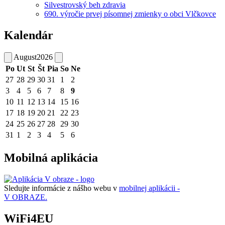
Silvestrovský beh zdravia
690. výročie prvej písomnej zmienky o obci Vlčkovce
Kalendár
August
2026
Po
Ut
St
Št
Pia
So
Ne
27
28
29
30
31
1
2
3
4
5
6
7
8
9
10
11
12
13
14
15
16
17
18
19
20
21
22
23
24
25
26
27
28
29
30
31
1
2
3
4
5
6
Mobilná aplikácia
Sledujte informácie z nášho webu v
mobilnej aplikácii -
V OBRAZE.
WiFi4EU