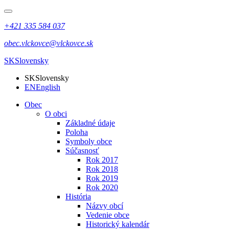
+421 335 584 037
obec.vlckovce@vlckovce.sk
SK
Slovensky
SK
Slovensky
EN
English
Obec
O obci
Základné údaje
Poloha
Symboly obce
Súčasnosť
Rok 2017
Rok 2018
Rok 2019
Rok 2020
História
Názvy obcí
Vedenie obce
Historický kalendár