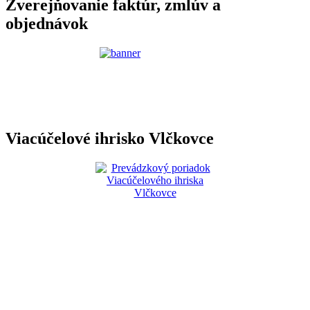
Zverejňovanie faktúr, zmlúv a
objednávok
Viacúčelové ihrisko Vlčkovce