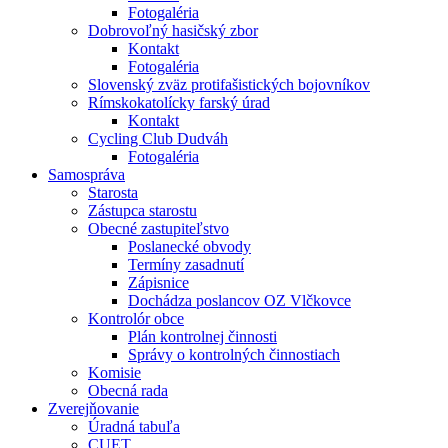
Fotogaléria
Dobrovoľný hasičský zbor
Kontakt
Fotogaléria
Slovenský zväz protifašistických bojovníkov
Rímskokatolícky farský úrad
Kontakt
Cycling Club Dudváh
Fotogaléria
Samospráva
Starosta
Zástupca starostu
Obecné zastupiteľstvo
Poslanecké obvody
Termíny zasadnutí
Zápisnice
Dochádza poslancov OZ Vlčkovce
Kontrolór obce
Plán kontrolnej činnosti
Správy o kontrolných činnostiach
Komisie
Obecná rada
Zverejňovanie
Úradná tabuľa
CUET