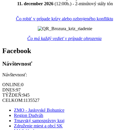
11. december 2026
(12:00h.) - 2-minútový stály tón
Čo robiť v prípade krízy alebo ozbrojeného konfliktu
Čo má každý vedieť v prípade ohrozenia
Facebook
Návštevnosť
Návštevnosť:
ONLINE:
0
DNES:
97
TÝŽDEŇ:
945
CELKOM:
1135527
ZMO - Jaslovské Bohunice
Region Dudváh
Trnavský samosprávny kraj
Združenie miest a obcí SK