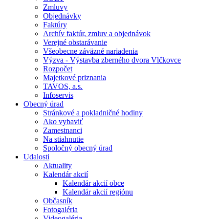
Zmluvy
Objednávky
Faktúry
Archív faktúr, zmluv a objednávok
Verejné obstarávanie
Všeobecne záväzné nariadenia
Výzva - Výstavba zberného dvora Vlčkovce
Rozpočet
Majetkové priznania
TAVOS, a.s.
Infoservis
Obecný úrad
Stránkové a pokladničné hodiny
Ako vybaviť
Zamestnanci
Na stiahnutie
Spoločný obecný úrad
Udalosti
Aktuality
Kalendár akcií
Kalendár akcií obce
Kalendár akcií regiónu
Občasník
Fotogaléria
Videogaléria