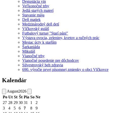
Degustácia vín
Veľkonočné trhy
Jedlá starých materí
Stavanie mája
Deň matiek
Medzinárodný deň detí
Vlčkovský guláš
Futbalový turnaj "Starí páni"
Výstava ovocia, zeleniny, kvetov a ručných prác
Mesiac úcty k starším
Šarkaniáda
Mikuláš
Vianočné trhy
Vianočné posedenie pre dôchodcov
Silvestrovský beh zdravia
690. výročie prvej písomnej zmienky o obci Vlčkovce
Kalendár
August
2026
Po
Ut
St
Št
Pia
So
Ne
27
28
29
30
31
1
2
3
4
5
6
7
8
9