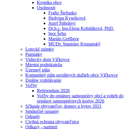
Kronika obce
Osobnosti
Fraňo Štefunko
Hedviga Kyselicová
Jozef Štibrányi
Dr.h.c. Ing.Elena Kohútiková, PhD.
Igor Šebo
Marián Geišberg
MUDr. Stanislav Krupanský
Letecké snímky
Pamiatky
Vidiecky dom Vlčkovce
Miestni podnikatelia
Územný plán
Komunitný plán sociálnych služieb obce Vlčkovce
Duálne vzdelávanie
Voľby
Referendum 2026
Voľby do orgánov samosprávy obcí a volieb do
orgánov samosprávnych krajov 2026
Sčítanie obyvateľov, domov a bytov 2021
Smútočné oznamy
Odpady
Civilná ochrana obyvateľstva
Odkazy - partneri