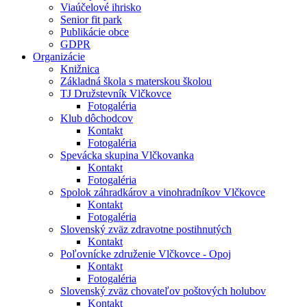
Viaúčelové ihrisko
Senior fit park
Publikácie obce
GDPR
Organizácie
Knižnica
Základná škola s materskou školou
TJ Družstevník Vlčkovce
Fotogaléria
Klub dôchodcov
Kontakt
Fotogaléria
Spevácka skupina Vlčkovanka
Kontakt
Fotogaléria
Spolok záhradkárov a vinohradníkov Vlčkovce
Kontakt
Fotogaléria
Slovenský zväz zdravotne postihnutých
Kontakt
Poľovnícke združenie Vlčkovce - Opoj
Kontakt
Fotogaléria
Slovenský zväz chovateľov poštových holubov
Kontakt