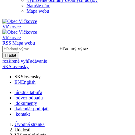
Vyhlásenie ochrany osobných údajov
Napíšte nám
Mapa webu
Vlčkovce
Vlčkovce
RSS
Mapa webu
Hľadaný výraz
Hľadať
rozšírené vyhľadávanie
SK
Slovensky
SK
Slovensky
EN
English
úradná tabuľa
odvoz odpadu
dokumenty
kalendár podujatí
kontakt
Úvodná stránka
Udalosti