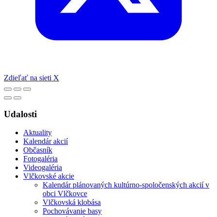
Zdieľať na sieti X
Udalosti
Aktuality
Kalendár akcií
Občasník
Fotogaléria
Videogaléria
Vlčkovské akcie
Kalendár plánovaných kultúrno-spoločenských akcií v
obci Vlčkovce
Vlčkovská klobása
Pochovávanie basy