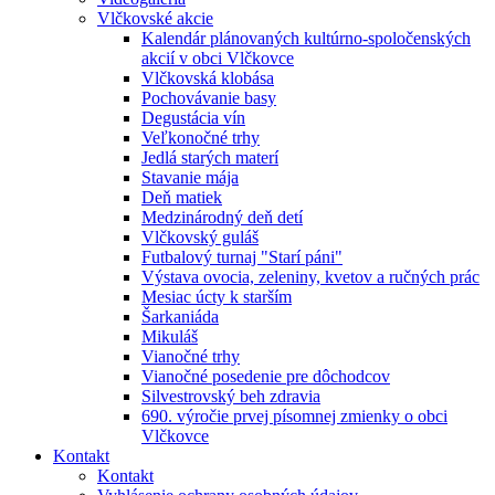
Vlčkovské akcie
Kalendár plánovaných kultúrno-spoločenských
akcií v obci Vlčkovce
Vlčkovská klobása
Pochovávanie basy
Degustácia vín
Veľkonočné trhy
Jedlá starých materí
Stavanie mája
Deň matiek
Medzinárodný deň detí
Vlčkovský guláš
Futbalový turnaj "Starí páni"
Výstava ovocia, zeleniny, kvetov a ručných prác
Mesiac úcty k starším
Šarkaniáda
Mikuláš
Vianočné trhy
Vianočné posedenie pre dôchodcov
Silvestrovský beh zdravia
690. výročie prvej písomnej zmienky o obci
Vlčkovce
Kontakt
Kontakt