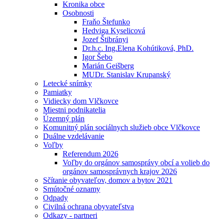
Kronika obce
Osobnosti
Fraňo Štefunko
Hedviga Kyselicová
Jozef Štibrányi
Dr.h.c. Ing.Elena Kohútiková, PhD.
Igor Šebo
Marián Geišberg
MUDr. Stanislav Krupanský
Letecké snímky
Pamiatky
Vidiecky dom Vlčkovce
Miestni podnikatelia
Územný plán
Komunitný plán sociálnych služieb obce Vlčkovce
Duálne vzdelávanie
Voľby
Referendum 2026
Voľby do orgánov samosprávy obcí a volieb do
orgánov samosprávnych krajov 2026
Sčítanie obyvateľov, domov a bytov 2021
Smútočné oznamy
Odpady
Civilná ochrana obyvateľstva
Odkazy - partneri