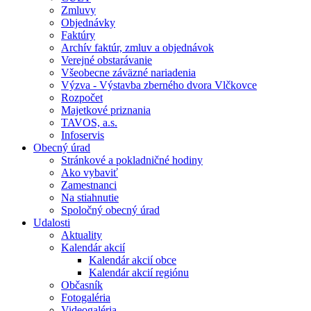
Zmluvy
Objednávky
Faktúry
Archív faktúr, zmluv a objednávok
Verejné obstarávanie
Všeobecne záväzné nariadenia
Výzva - Výstavba zberného dvora Vlčkovce
Rozpočet
Majetkové priznania
TAVOS, a.s.
Infoservis
Obecný úrad
Stránkové a pokladničné hodiny
Ako vybaviť
Zamestnanci
Na stiahnutie
Spoločný obecný úrad
Udalosti
Aktuality
Kalendár akcií
Kalendár akcií obce
Kalendár akcií regiónu
Občasník
Fotogaléria
Videogaléria