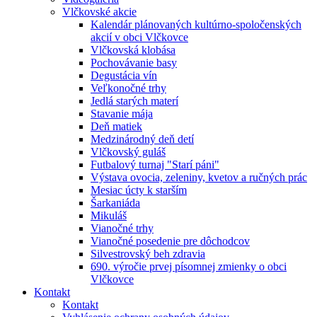
Vlčkovské akcie
Kalendár plánovaných kultúrno-spoločenských
akcií v obci Vlčkovce
Vlčkovská klobása
Pochovávanie basy
Degustácia vín
Veľkonočné trhy
Jedlá starých materí
Stavanie mája
Deň matiek
Medzinárodný deň detí
Vlčkovský guláš
Futbalový turnaj "Starí páni"
Výstava ovocia, zeleniny, kvetov a ručných prác
Mesiac úcty k starším
Šarkaniáda
Mikuláš
Vianočné trhy
Vianočné posedenie pre dôchodcov
Silvestrovský beh zdravia
690. výročie prvej písomnej zmienky o obci
Vlčkovce
Kontakt
Kontakt