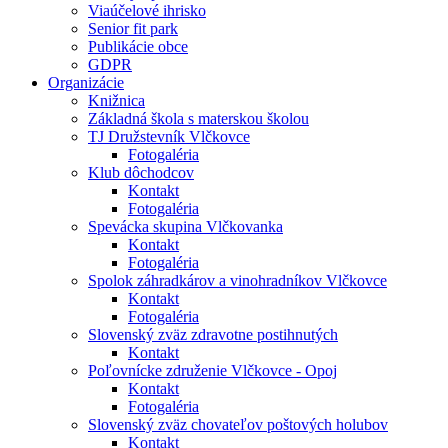
Viaúčelové ihrisko
Senior fit park
Publikácie obce
GDPR
Organizácie
Knižnica
Základná škola s materskou školou
TJ Družstevník Vlčkovce
Fotogaléria
Klub dôchodcov
Kontakt
Fotogaléria
Spevácka skupina Vlčkovanka
Kontakt
Fotogaléria
Spolok záhradkárov a vinohradníkov Vlčkovce
Kontakt
Fotogaléria
Slovenský zväz zdravotne postihnutých
Kontakt
Poľovnícke združenie Vlčkovce - Opoj
Kontakt
Fotogaléria
Slovenský zväz chovateľov poštových holubov
Kontakt