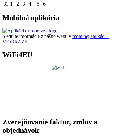
31
1
2
3
4
5
6
Mobilná aplikácia
Sledujte informácie z nášho webu v
mobilnej aplikácii -
V OBRAZE.
WiFi4EU
Zverejňovanie faktúr, zmlúv a
objednávok