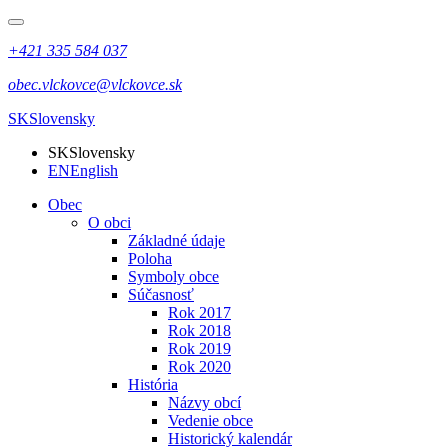
+421 335 584 037
obec.vlckovce@vlckovce.sk
SK
Slovensky
SK
Slovensky
EN
English
Obec
O obci
Základné údaje
Poloha
Symboly obce
Súčasnosť
Rok 2017
Rok 2018
Rok 2019
Rok 2020
História
Názvy obcí
Vedenie obce
Historický kalendár