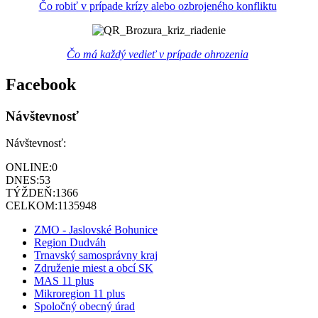
Čo robiť v prípade krízy alebo ozbrojeného konfliktu
Čo má každý vedieť v prípade ohrozenia
Facebook
Návštevnosť
Návštevnosť:
ONLINE:
0
DNES:
53
TÝŽDEŇ:
1366
CELKOM:
1135948
ZMO - Jaslovské Bohunice
Region Dudváh
Trnavský samosprávny kraj
Združenie miest a obcí SK
MAS 11 plus
Mikroregion 11 plus
Spoločný obecný úrad