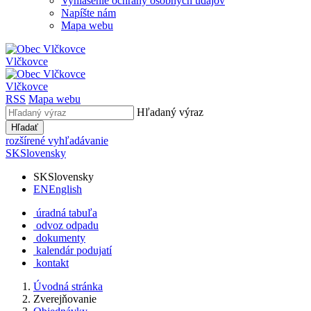
Vyhlásenie ochrany osobných údajov
Napíšte nám
Mapa webu
Vlčkovce
Vlčkovce
RSS
Mapa webu
Hľadaný výraz
Hľadať
rozšírené vyhľadávanie
SK
Slovensky
SK
Slovensky
EN
English
úradná tabuľa
odvoz odpadu
dokumenty
kalendár podujatí
kontakt
Úvodná stránka
Zverejňovanie