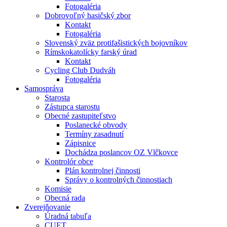
Fotogaléria
Dobrovoľný hasičský zbor
Kontakt
Fotogaléria
Slovenský zväz protifašistických bojovníkov
Rímskokatolícky farský úrad
Kontakt
Cycling Club Dudváh
Fotogaléria
Samospráva
Starosta
Zástupca starostu
Obecné zastupiteľstvo
Poslanecké obvody
Termíny zasadnutí
Zápisnice
Dochádza poslancov OZ Vlčkovce
Kontrolór obce
Plán kontrolnej činnosti
Správy o kontrolných činnostiach
Komisie
Obecná rada
Zverejňovanie
Úradná tabuľa
CUET