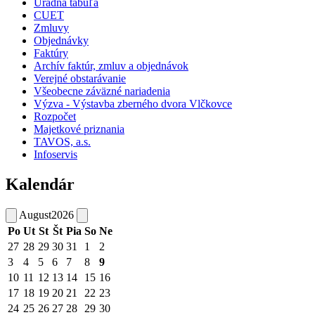
Úradná tabuľa
CUET
Zmluvy
Objednávky
Faktúry
Archív faktúr, zmluv a objednávok
Verejné obstarávanie
Všeobecne záväzné nariadenia
Výzva - Výstavba zberného dvora Vlčkovce
Rozpočet
Majetkové priznania
TAVOS, a.s.
Infoservis
Kalendár
August
2026
Po
Ut
St
Št
Pia
So
Ne
27
28
29
30
31
1
2
3
4
5
6
7
8
9
10
11
12
13
14
15
16
17
18
19
20
21
22
23
24
25
26
27
28
29
30