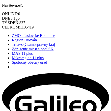
Návštevnosť:
ONLINE:
0
DNES:
186
TÝŽDEŇ:
837
CELKOM:
1135419
ZMO - Jaslovské Bohunice
Region Dudváh
Trnavský samosprávny kraj
Združenie miest a obcí SK
MAS 11 plus
Mikroregion 11 plus
Spoločný obecný úrad