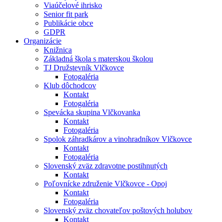
Viaúčelové ihrisko
Senior fit park
Publikácie obce
GDPR
Organizácie
Knižnica
Základná škola s materskou školou
TJ Družstevník Vlčkovce
Fotogaléria
Klub dôchodcov
Kontakt
Fotogaléria
Spevácka skupina Vlčkovanka
Kontakt
Fotogaléria
Spolok záhradkárov a vinohradníkov Vlčkovce
Kontakt
Fotogaléria
Slovenský zväz zdravotne postihnutých
Kontakt
Poľovnícke združenie Vlčkovce - Opoj
Kontakt
Fotogaléria
Slovenský zväz chovateľov poštových holubov
Kontakt