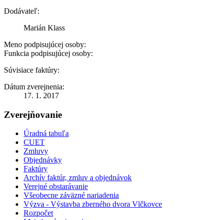
Dodávateľ:
Marián Klass
Meno podpisujúcej osoby:
Funkcia podpisujúcej osoby:
Súvisiace faktúry:
Dátum zverejnenia:
17. 1. 2017
Zverejňovanie
Úradná tabuľa
CUET
Zmluvy
Objednávky
Faktúry
Archív faktúr, zmluv a objednávok
Verejné obstarávanie
Všeobecne záväzné nariadenia
Výzva - Výstavba zberného dvora Vlčkovce
Rozpočet