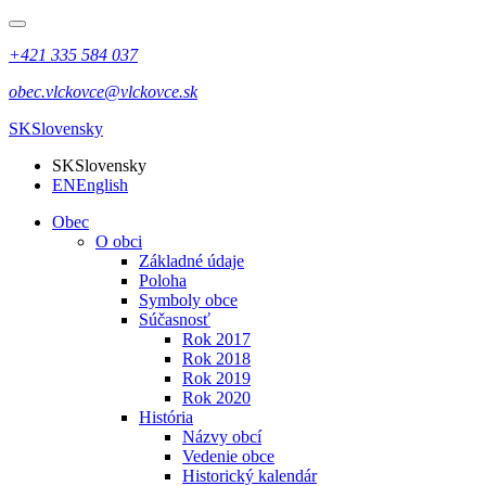
+421 335 584 037
obec.vlckovce@vlckovce.sk
SK
Slovensky
SK
Slovensky
EN
English
Obec
O obci
Základné údaje
Poloha
Symboly obce
Súčasnosť
Rok 2017
Rok 2018
Rok 2019
Rok 2020
História
Názvy obcí
Vedenie obce
Historický kalendár