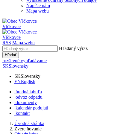
Vyhlásenie ochrany osobných údajov
Napíšte nám
Mapa webu
Vlčkovce
Vlčkovce
RSS
Mapa webu
Hľadaný výraz
Hľadať
rozšírené vyhľadávanie
SK
Slovensky
SK
Slovensky
EN
English
úradná tabuľa
odvoz odpadu
dokumenty
kalendár podujatí
kontakt
Úvodná stránka
Zverejňovanie