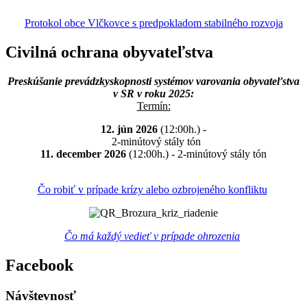
Protokol obce Vlčkovce s predpokladom stabilného rozvoja
Civilná ochrana obyvateľstva
Preskúšanie prevádzkyskopnosti systémov varovania obyvateľstva
v SR v roku 2025:
Termín:
12. jún 2026
(12:00h.) -
2-minútový stály tón
11. december 2026
(12:00h.) - 2-minútový stály tón
Čo robiť v prípade krízy alebo ozbrojeného konfliktu
Čo má každý vedieť v prípade ohrozenia
Facebook
Návštevnosť