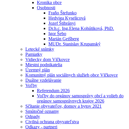
Kronika obce
Osobnosti
Fraňo Štefunko
Hedviga Kyselicová
Jozef Štibrányi
Dr.h.c. Ing.Elena Kohútiková, PhD.
Igor Šebo
Marián Geišberg
MUDr. Stanislav Krupanský
Letecké snímky
Pamiatky
Vidiecky dom Vlčkovce
Miestni podnikatelia
Územný plán
Komunitný plán sociálnych služieb obce Vlčkovce
Duálne vzdelávanie
Voľby
Referendum 2026
Voľby do orgánov samosprávy obcí a volieb do
orgánov samosprávnych krajov 2026
Sčítanie obyvateľov, domov a bytov 2021
Smútočné oznamy
Odpady
Civilná ochrana obyvateľstva
Odkazy - partneri