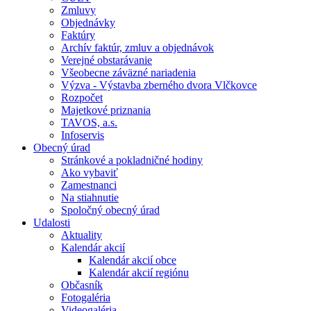
Zmluvy
Objednávky
Faktúry
Archív faktúr, zmluv a objednávok
Verejné obstarávanie
Všeobecne záväzné nariadenia
Výzva - Výstavba zberného dvora Vlčkovce
Rozpočet
Majetkové priznania
TAVOS, a.s.
Infoservis
Obecný úrad
Stránkové a pokladničné hodiny
Ako vybaviť
Zamestnanci
Na stiahnutie
Spoločný obecný úrad
Udalosti
Aktuality
Kalendár akcií
Kalendár akcií obce
Kalendár akcií regiónu
Občasník
Fotogaléria
Videogaléria