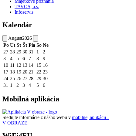
Majetkové priznania
TAVOS, a.s.
Infoservis
Kalendár
August
2026
Po
Ut
St
Št
Pia
So
Ne
27
28
29
30
31
1
2
3
4
5
6
7
8
9
10
11
12
13
14
15
16
17
18
19
20
21
22
23
24
25
26
27
28
29
30
31
1
2
3
4
5
6
Mobilná aplikácia
Sledujte informácie z nášho webu v
mobilnej aplikácii -
V OBRAZE.
WiFi4EU