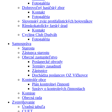
Fotogaléria
Dobrovoľný hasičský zbor
Kontakt
Fotogaléria
Slovenský zväz protifašistických bojovníkov
Rímskokatolícky farský úrad
Kontakt
Cycling Club Dudváh
Fotogaléria
Samospráva
Starosta
Zástupca starostu
Obecné zastupiteľstvo
Poslanecké obvody
Termíny zasadnutí
Zápisnice
Dochádza poslancov OZ Vlčkovce
Kontrolór obce
Plán kontrolnej činnosti
Správy o kontrolných činnostiach
Komisie
Obecná rada
Zverejňovanie
Úradná tabuľa
CUET