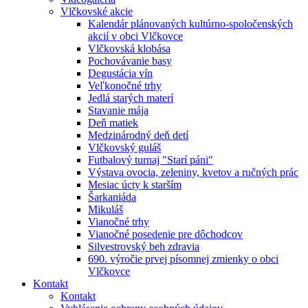
Vlčkovské akcie
Kalendár plánovaných kultúrno-spoločenských
akcií v obci Vlčkovce
Vlčkovská klobása
Pochovávanie basy
Degustácia vín
Veľkonočné trhy
Jedlá starých materí
Stavanie mája
Deň matiek
Medzinárodný deň detí
Vlčkovský guláš
Futbalový turnaj "Starí páni"
Výstava ovocia, zeleniny, kvetov a ručných prác
Mesiac úcty k starším
Šarkaniáda
Mikuláš
Vianočné trhy
Vianočné posedenie pre dôchodcov
Silvestrovský beh zdravia
690. výročie prvej písomnej zmienky o obci
Vlčkovce
Kontakt
Kontakt