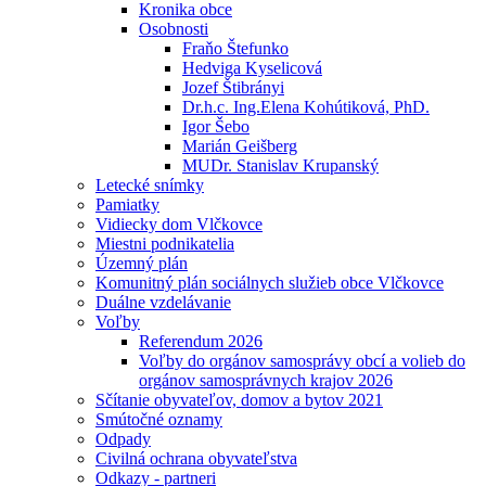
Kronika obce
Osobnosti
Fraňo Štefunko
Hedviga Kyselicová
Jozef Štibrányi
Dr.h.c. Ing.Elena Kohútiková, PhD.
Igor Šebo
Marián Geišberg
MUDr. Stanislav Krupanský
Letecké snímky
Pamiatky
Vidiecky dom Vlčkovce
Miestni podnikatelia
Územný plán
Komunitný plán sociálnych služieb obce Vlčkovce
Duálne vzdelávanie
Voľby
Referendum 2026
Voľby do orgánov samosprávy obcí a volieb do
orgánov samosprávnych krajov 2026
Sčítanie obyvateľov, domov a bytov 2021
Smútočné oznamy
Odpady
Civilná ochrana obyvateľstva
Odkazy - partneri