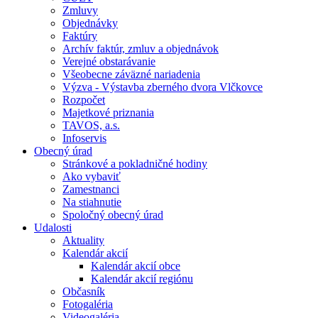
Zmluvy
Objednávky
Faktúry
Archív faktúr, zmluv a objednávok
Verejné obstarávanie
Všeobecne záväzné nariadenia
Výzva - Výstavba zberného dvora Vlčkovce
Rozpočet
Majetkové priznania
TAVOS, a.s.
Infoservis
Obecný úrad
Stránkové a pokladničné hodiny
Ako vybaviť
Zamestnanci
Na stiahnutie
Spoločný obecný úrad
Udalosti
Aktuality
Kalendár akcií
Kalendár akcií obce
Kalendár akcií regiónu
Občasník
Fotogaléria
Videogaléria