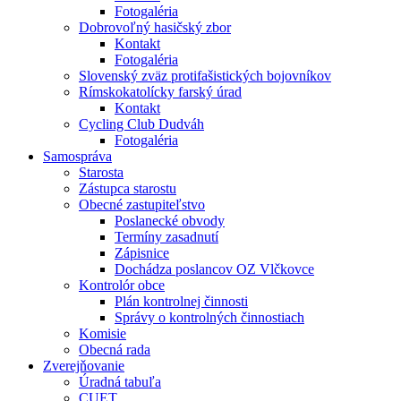
Fotogaléria
Dobrovoľný hasičský zbor
Kontakt
Fotogaléria
Slovenský zväz protifašistických bojovníkov
Rímskokatolícky farský úrad
Kontakt
Cycling Club Dudváh
Fotogaléria
Samospráva
Starosta
Zástupca starostu
Obecné zastupiteľstvo
Poslanecké obvody
Termíny zasadnutí
Zápisnice
Dochádza poslancov OZ Vlčkovce
Kontrolór obce
Plán kontrolnej činnosti
Správy o kontrolných činnostiach
Komisie
Obecná rada
Zverejňovanie
Úradná tabuľa
CUET