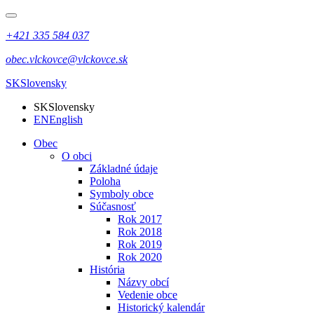
+421 335 584 037
obec.vlckovce@vlckovce.sk
SK
Slovensky
SK
Slovensky
EN
English
Obec
O obci
Základné údaje
Poloha
Symboly obce
Súčasnosť
Rok 2017
Rok 2018
Rok 2019
Rok 2020
História
Názvy obcí
Vedenie obce
Historický kalendár