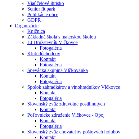
Viaúčelové ihrisko
Senior fit park
Publikácie obce
GDPR
Organizácie
Knižnica
Základná škola s materskou školou
TJ Družstevník Vlčkovce
Fotogaléria
Klub dôchodcov
Kontakt
Fotogaléria
Spevácka skupina Vlčkovanka
Kontakt
Fotogaléria
Spolok záhradkárov a vinohradníkov Vlčkovce
Kontakt
Fotogaléria
Slovenský zväz zdravotne postihnutých
Kontakt
Poľovnícke združenie Vlčkovce - Opoj
Kontakt
Fotogaléria
Slovenský zväz chovateľov poštových holubov
Kontakt