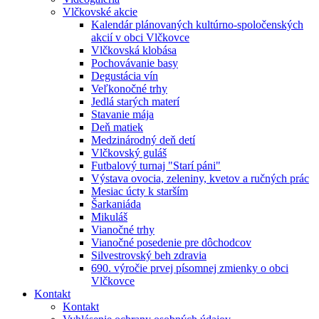
Vlčkovské akcie
Kalendár plánovaných kultúrno-spoločenských
akcií v obci Vlčkovce
Vlčkovská klobása
Pochovávanie basy
Degustácia vín
Veľkonočné trhy
Jedlá starých materí
Stavanie mája
Deň matiek
Medzinárodný deň detí
Vlčkovský guláš
Futbalový turnaj "Starí páni"
Výstava ovocia, zeleniny, kvetov a ručných prác
Mesiac úcty k starším
Šarkaniáda
Mikuláš
Vianočné trhy
Vianočné posedenie pre dôchodcov
Silvestrovský beh zdravia
690. výročie prvej písomnej zmienky o obci
Vlčkovce
Kontakt
Kontakt