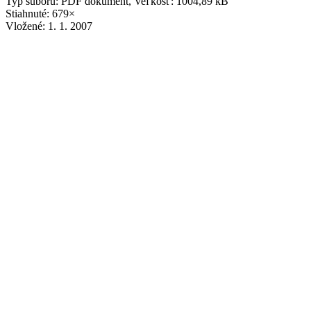
Typ súboru: PDF dokument, Veľkosť: 1004,89 kB
Stiahnuté: 679×
Vložené:
1. 1. 2007
Vlčkovský občasník č. 3/2007
obcasnik3-07.pdf
Typ súboru: PDF dokument, Veľkosť: 1,19 MB
Stiahnuté: 717×
Vložené:
1. 1. 2007
Udalosti
Aktuality
Kalendár akcií
Občasník
Fotogaléria
Videogaléria
Vlčkovské akcie
Kalendár
August
2026
Po
Ut
St
Št
Pia
So
Ne