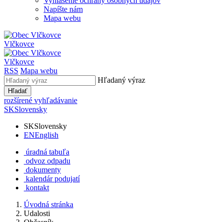
Vyhlásenie ochrany osobných údajov
Napíšte nám
Mapa webu
Vlčkovce
Vlčkovce
RSS
Mapa webu
Hľadaný výraz
Hľadať
rozšírené vyhľadávanie
SK
Slovensky
SK
Slovensky
EN
English
úradná tabuľa
odvoz odpadu
dokumenty
kalendár podujatí
kontakt
Úvodná stránka
Udalosti